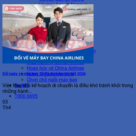
Vé máy bay đi Nagoya
Vé máy bay đi Osaka
Vé máy bay đi Fukuoka
Vé máy bay đi Okinawa
Vé máy bay đi Châu Âu
Vé máy bay đi Berlin
Vé máy bay đi Frankfurt
Vé máy bay đi Rome
Vé máy bay đi Amsterdam
Tiện ích China Airlines
Mua hành lý China Airlines
Hoàn hủy vé China Airlines
Hành lý China Airlines
Đổi ngày vé máy bay China Airlines chi tiết 2026
Chọn chỗ ngồi máy bay
Du lịch
Việc thay đổi kế hoạch di chuyển là điều khó tránh khỏi trong
những hành...
1900 6695
03
Th4