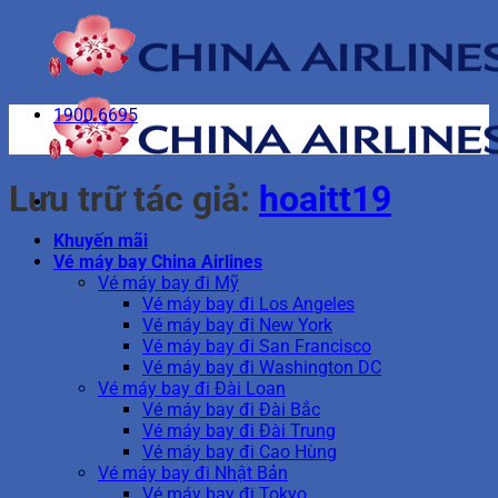
Bỏ
qua
nội
dung
1900 6695
Lưu trữ tác giả:
hoaitt19
Khuyến mãi
Vé máy bay China Airlines
Vé máy bay đi Mỹ
Vé máy bay đi Los Angeles
Vé máy bay đi New York
Vé máy bay đi San Francisco
Vé máy bay đi Washington DC
Vé máy bay đi Đài Loan
Vé máy bay đi Đài Bắc
Vé máy bay đi Đài Trung
Vé máy bay đi Cao Hùng
Vé máy bay đi Nhật Bản
Vé máy bay đi Tokyo