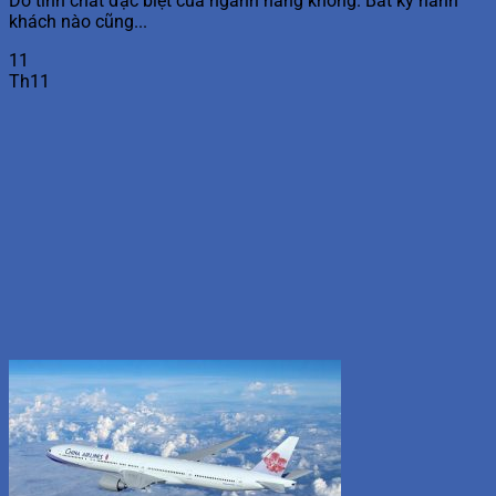
Do tính chất đặc biệt của ngành hàng không. Bất kỳ hành
khách nào cũng...
11
Th11