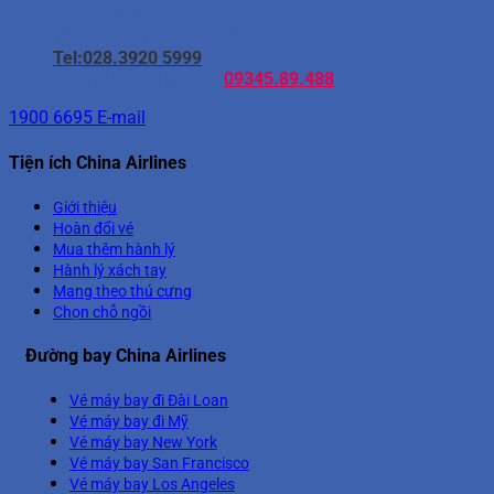
Hồ Chí Minh
96 Tôn Thất Tùng, phường Bến Thành, Hồ Chí Minh
Tel:028.3920 5999
Hotline hỗ trợ (24/7):
09345.89.488
1900 6695
E-mail
Tiện ích China Airlines
Giới thiệu
Hoàn đổi vé
Mua thêm hành lý
Hành lý xách tay
Mang theo thú cưng
Chọn chỗ ngồi
Đường bay China Airlines
Vé máy bay đi Đài Loan
Vé máy bay đi Mỹ
Vé máy bay New York
Vé máy bay San Francisco
Vé máy bay Los Angeles