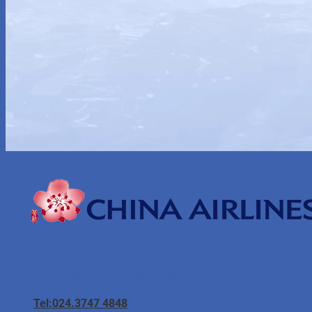
Hà Nội
95H Lý Nam Đế, phường Hoàn Kiếm, Hà Nội
8/16 Huỳnh Thúc Kháng, phường Giảng Võ, Hà Nội
Tel:024.3747 4848