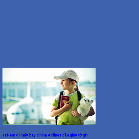
Trẻ em đi máy bay China Airlines cần giấy tờ gì?