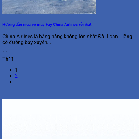
Hướng dẫn mua vé máy bay China Airlines rẻ nhất
China Airlines là hãng hàng không lớn nhất Đài Loan. Hãng
có đường bay xuyên...
11
Th11
1
2