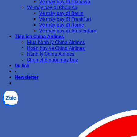
Vé máy bay đi Okinawa
Vé máy bay đi Châu Âu
Vé máy bay đi Berlin
Vé máy bay đi Frankfurt
Vé máy bay đi Rome
Vé máy bay đi Amsterdam
Tiện ích China Airlines
Mua hành lý China Airlines
Hoàn hủy vé China Airlines
Hành lý China Airlines
Chọn chỗ ngồi máy bay
Du lịch
-
Newsletter