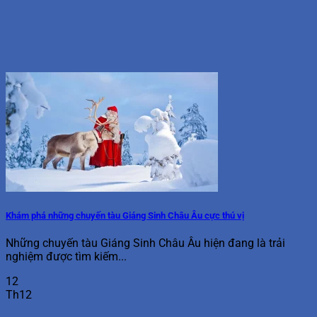
Khám phá những chuyến tàu Giáng Sinh Châu Âu cực thú vị
Những chuyến tàu Giáng Sinh Châu Âu hiện đang là trải
nghiệm được tìm kiếm...
12
Th12