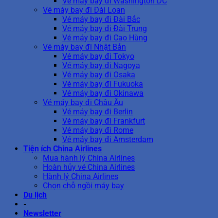
Vé máy bay đi Washington DC
Vé máy bay đi Đài Loan
Vé máy bay đi Đài Bắc
Vé máy bay đi Đài Trung
Vé máy bay đi Cao Hùng
Vé máy bay đi Nhật Bản
Vé máy bay đi Tokyo
Vé máy bay đi Nagoya
Vé máy bay đi Osaka
Vé máy bay đi Fukuoka
Vé máy bay đi Okinawa
Vé máy bay đi Châu Âu
Vé máy bay đi Berlin
Vé máy bay đi Frankfurt
Vé máy bay đi Rome
Vé máy bay đi Amsterdam
Tiện ích China Airlines
Mua hành lý China Airlines
Hoàn hủy vé China Airlines
Hành lý China Airlines
Chọn chỗ ngồi máy bay
Du lịch
-
Newsletter