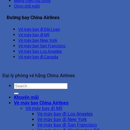
Mang theo thú cưng
Chọn chỗ ngồi
Đường bay China Airlines
Vé máy bay đi Đài Loan
Vé máy bay đi Mỹ
Vé máy bay New York
Vé máy bay San Francisco
Vé máy bay Los Angeles
Vé máy bay đi Canada
Đại lý phòng vé hãng China Airlines
Khuyến mãi
Vé máy bay China Airlines
Vé máy bay đi Mỹ
Vé máy bay đi Los Angeles
Vé máy bay đi New York
Vé máy bay đi San Francisco