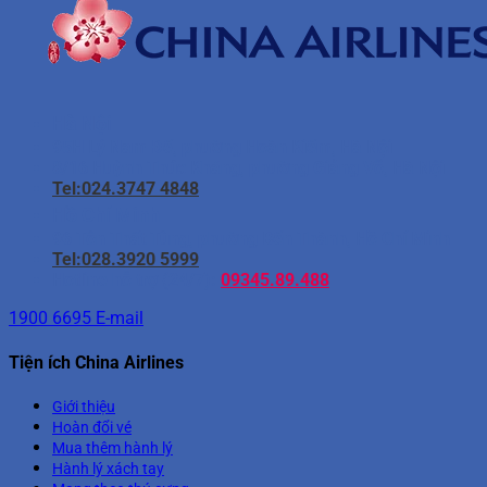
Hà Nội
95H Lý Nam Đế, phường Hoàn Kiếm, Hà Nội
8/16 Huỳnh Thúc Kháng, phường Giảng Võ, Hà Nội
Tel:024.3747 4848
Hồ Chí Minh
96 Tôn Thất Tùng, phường Bến Thành, Hồ Chí Minh
Tel:028.3920 5999
Hotline hỗ trợ (24/7):
09345.89.488
1900 6695
E-mail
Tiện ích China Airlines
Giới thiệu
Hoàn đổi vé
Mua thêm hành lý
Hành lý xách tay