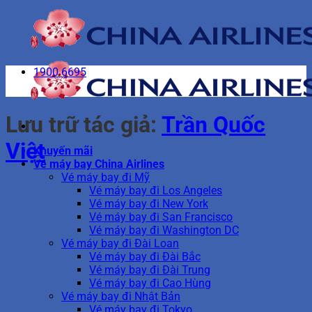
Bỏ
qua
nội
dung
1900 6695
Lưu trữ tác giả:
Trần Quốc
Việt
Khuyến mãi
Vé máy bay China Airlines
Vé máy bay đi Mỹ
Vé máy bay đi Los Angeles
Vé máy bay đi New York
Vé máy bay đi San Francisco
Vé máy bay đi Washington DC
Vé máy bay đi Đài Loan
Vé máy bay đi Đài Bắc
Vé máy bay đi Đài Trung
Vé máy bay đi Cao Hùng
Vé máy bay đi Nhật Bản
Vé máy bay đi Tokyo