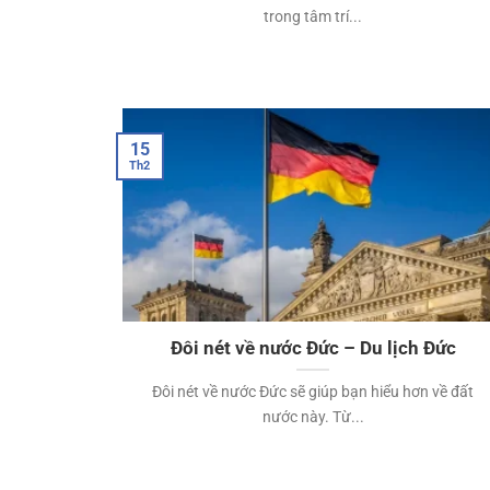
trong tâm trí...
15
Th2
Đôi nét về nước Đức – Du lịch Đức
Đôi nét về nước Đức sẽ giúp bạn hiểu hơn về đất
nước này. Từ...