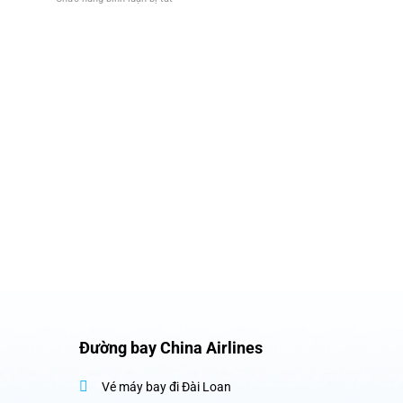
thông
máy
Lý
cao
bay
do
cấp
thực
của
sự
China
khiến
Airlines
máy
bay
được
sơn
màu
trắng
Đường bay China Airlines
Vé máy bay đi Đài Loan