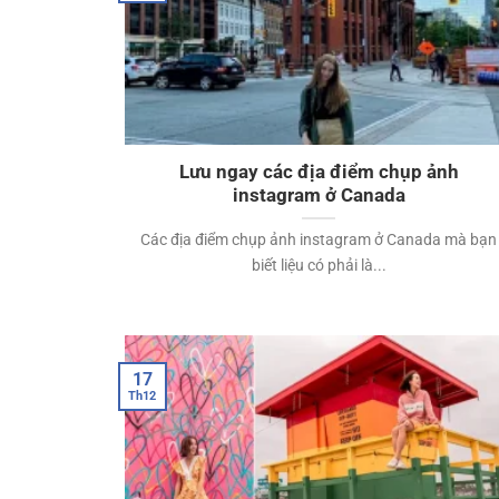
Lưu ngay các địa điểm chụp ảnh
instagram ở Canada
Các địa điểm chụp ảnh instagram ở Canada mà bạn
biết liệu có phải là...
17
Th12