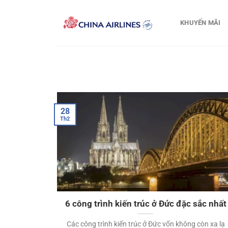
Bỏ
qua
KHUYẾN MÃI
nội
dung
28
Th2
6 công trình kiến trúc ở Đức đặc sắc nhất
Các công trình kiến trúc ở Đức vốn không còn xa lạ