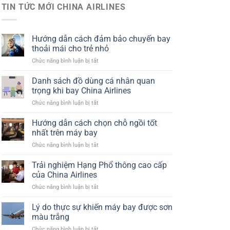
TIN TỨC MỚI CHINA AIRLINES
Hướng dẫn cách đảm bảo chuyến bay
thoải mái cho trẻ nhỏ
ở
Chức năng bình luận bị tắt
Hướng
dẫn
Danh sách đồ dùng cá nhân quan
cách
trọng khi bay China Airlines
đảm
ở
Chức năng bình luận bị tắt
bảo
Danh
chuyến
sách
Hướng dẫn cách chọn chỗ ngồi tốt
bay
đồ
thoải
nhất trên máy bay
dùng
mái
ở
Chức năng bình luận bị tắt
cá
cho
Hướng
nhân
trẻ
dẫn
Trải nghiệm Hạng Phổ thông cao cấp
quan
nhỏ
cách
trọng
của China Airlines
chọn
khi
ở
Chức năng bình luận bị tắt
chỗ
bay
Trải
ngồi
China
nghiệm
Lý do thực sự khiến máy bay được sơn
tốt
Airlines
Hạng
nhất
màu trắng
Phổ
trên
ở
Chức năng bình luận bị tắt