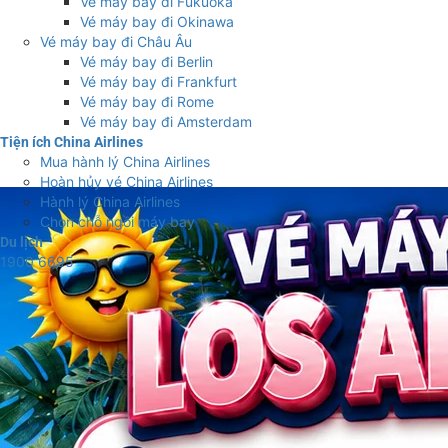
Vé máy bay đi Fukuoka
Vé máy bay đi Okinawa
Vé máy bay đi Châu Âu
Vé máy bay đi Berlin
Vé máy bay đi Frankfurt
Vé máy bay đi Rome
Vé máy bay đi Amsterdam
Tiện ích China Airlines
Mua hành lý China Airlines
Hoàn hủy vé China Airlines
Hành lý China Airlines
Chọn chỗ ngồi máy bay
Du lịch
1900 6695