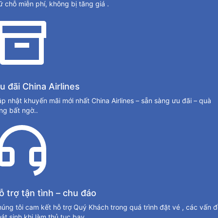
ữ chỗ miễn phí, không bị tăng giá .
u đãi China Airlines
p nhật khuyến mãi mới nhất China Airlines – sẵn sàng ưu đãi – quà
ng bất ngờ..
ỗ trợ tận tình – chu đáo
úng tôi cam kết hỗ trợ Quý Khách trong quá trình đặt vé , các vấn 
át sinh khi làm thủ tục bay.