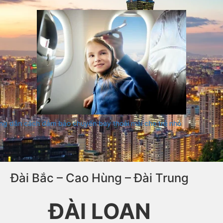
Toronto – Vancouver – Montreal
CANADA
CHỈ TỪ 850 USD
Đặt vé ngay
g dẫn cách đảm bảo chuyến bay thoải mái cho trẻ nhỏ
Đài Bắc – Cao Hùng – Đài Trung
ĐÀI LOAN