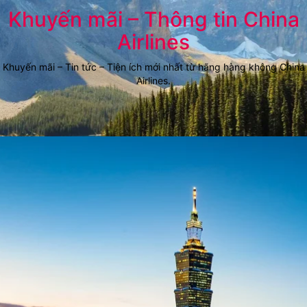
Khuyến mãi – Thông tin China
Airlines
Khuyến mãi – Tin tức – Tiện ích mới nhất từ hãng hàng không China
Airlines.
chỉ từ 650 usd
Los Angeles
Đặt vé ngay
-20%