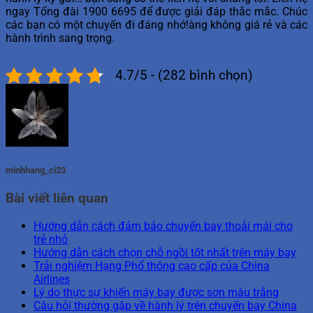
ngay Tổng đài 1900 6695 để được giải đáp thắc mắc. Chúc
các bạn có một chuyến đi đáng nhớ!
àng không giá rẻ và các
hành trình sang trọng.
4.7/5 - (282 bình chọn)
minhhang_ci23
Bài viết liên quan
Hướng dẫn cách đảm bảo chuyến bay thoải mái cho
trẻ nhỏ
Hướng dẫn cách chọn chỗ ngồi tốt nhất trên máy bay
Trải nghiệm Hạng Phổ thông cao cấp của China
Airlines
Lý do thực sự khiến máy bay được sơn màu trắng
Câu hỏi thường gặp về hành lý trên chuyến bay China