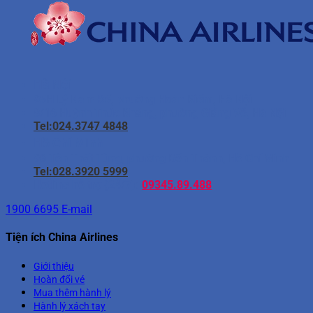
Hà Nội
95H Lý Nam Đế, phường Hoàn Kiếm, Hà Nội
8/16 Huỳnh Thúc Kháng, phường Giảng Võ, Hà Nội
Tel:024.3747 4848
Hồ Chí Minh
96 Tôn Thất Tùng, phường Bến Thành, Hồ Chí Minh
Tel:028.3920 5999
Hotline hỗ trợ (24/7):
09345.89.488
1900 6695
E-mail
Tiện ích China Airlines
Giới thiệu
Hoàn đổi vé
Mua thêm hành lý
Hành lý xách tay