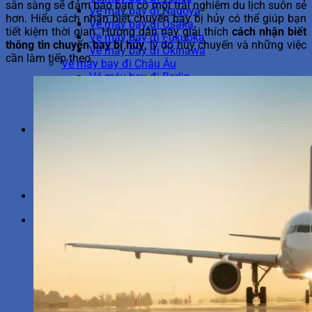
sẵn sàng sẽ đảm bảo bạn có một trải nghiệm du lịch suôn sẻ
Vé máy bay đi Nagoya
hơn. Hiểu cách nhận biết chuyến bay bị hủy có thể giúp bạn
Vé máy bay đi Osaka
tiết kiệm thời gian. Hướng dẫn này giải thích
cách nhận biết
Vé máy bay đi Fukuoka
thông tin chuyến bay bị hủy
, lý do hủy chuyến và những việc
Vé máy bay đi Okinawa
cần làm tiếp theo.
Vé máy bay đi Châu Âu
Vé máy bay đi Berlin
Vé máy bay đi Frankfurt
Vé máy bay đi Rome
Vé máy bay đi Amsterdam
Tiện ích China Airlines
Mua hành lý China Airlines
Hoàn hủy vé China Airlines
Hành lý China Airlines
Chọn chỗ ngồi máy bay
Du lịch
1900 6695