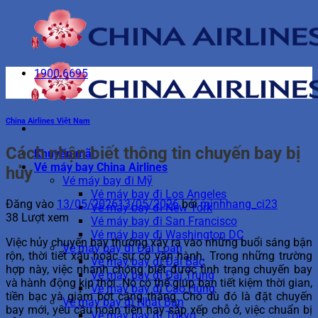
Bỏ
qua
nội
dung
1900 6695
China Airlines Việt Nam
Cách nhận biết thông tin chuyến bay bị
Khuyến mãi
Vé máy bay China Airlines
hủy
Vé máy bay đi Mỹ
Vé máy bay đi Los Angeles
Đăng vào
13/05/2026
13/05/2026
bởi
minhhang_ci23
Vé máy bay đi New York
38 Lượt xem
Vé máy bay đi San Francisco
Vé máy bay đi Washington DC
Việc hủy chuyến bay thường xảy ra vào những buổi sáng bận
Vé máy bay đi Đài Loan
rộn, thời tiết xấu hoặc sự cố vận hành. Trong những trường
Vé máy bay đi Đài Bắc
hợp này, việc nhanh chóng biết được tình trạng chuyến bay
Vé máy bay đi Đài Trung
và hành động kịp thời. Nó có thể giúp bạn tiết kiệm thời gian,
Vé máy bay đi Cao Hùng
tiền bạc và giảm bớt căng thẳng. Cho dù đó là đặt chuyến
Vé máy bay đi Nhật Bản
bay mới, yêu cầu hoàn tiền hay sắp xếp chỗ ở, việc chuẩn bị
Vé máy bay đi Tokyo