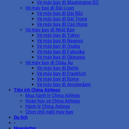
Vé máy bay đi Washington DC
Vé máy bay đi Đài Loan
Vé máy bay đi Đài Bắc
Vé máy bay đi Đài Trung
Vé máy bay đi Cao Hùng
Vé máy bay đi Nhật Bản
Vé máy bay đi Tokyo
Vé máy bay đi Nagoya
Vé máy bay đi Osaka
Vé máy bay đi Fukuoka
Vé máy bay đi Okinawa
Vé máy bay đi Châu Âu
Vé máy bay đi Berlin
Vé máy bay đi Frankfurt
Vé máy bay đi Rome
Vé máy bay đi Amsterdam
Tiện ích China Airlines
Mua hành lý China Airlines
Hoàn hủy vé China Airlines
Hành lý China Airlines
Chọn chỗ ngồi máy bay
Du lịch
-
Newsletter