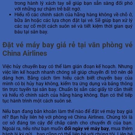
trong hành lý xách tay sẽ giúp bạn sẵn sàng đối phó
với những sự chậm trễ bất ngờ.
Hiểu rõ các chính sách của hãng hàng không về chỗ ở,
bữa ăn hoặc các lựa chọn đặt lại vé. Sẽ giúp bạn xử lý
các sự cố một cách suôn sẻ và tiết kiệm thời gian quý
báu tại sân bay.
Đặt vé máy bay giá rẻ tại văn phòng vé
China Airlines
Việc hủy chuyến bay có thể làm gián đoạn kế hoạch. Nhưng
việc lên kế hoạch nhanh chóng sẽ giúp chuyến đi trở nên dễ
dàng hơn. Bằng cách tìm hiểu cách biết chuyến bay của
mình có bị hủy hay không, kiểm tra ứng dụng và bảng thông
tin trực tuyến tại sân bay. Chuẩn bị sẵn các giấy tờ cần thiết
và hiểu rõ chính sách của hãng hàng không. Bạn có thể tiếp
tục hành trình một cách suôn sẻ.
Nếu bạn đang băn khoăn làm thế nào để đặt vé máy bay giá
rẻ? Bạn hãy liên hệ với phòng vé China Airlines. Chúng tôi là
cơ sở đáng tin cậy để chắp cánh cho chuyến đi của bạn.
Ngoài ra, nếu như bạn muốn
đổi ngày vé máy bay
, mua thêm
hành lý ký gửi… bạn cũng có thể liên hệ với chúng tôi. Liên hệ