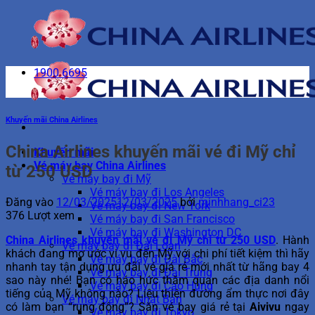
Bỏ
qua
nội
dung
1900 6695
Khuyến mãi China Airlines
China Airlines khuyến mãi vé đi Mỹ chỉ
Khuyến mãi
Vé máy bay China Airlines
từ 250 USD
Vé máy bay đi Mỹ
Vé máy bay đi Los Angeles
Đăng vào
12/03/2025
12/03/2025
bởi
minhhang_ci23
Vé máy bay đi New York
376 Lượt xem
Vé máy bay đi San Francisco
Vé máy bay đi Washington DC
China Airlines khuyến mãi vé đi Mỹ chỉ từ 250 USD
. Hành
Vé máy bay đi Đài Loan
khách đang mơ ước vi vu đến Mỹ với chi phí tiết kiệm thì hãy
Vé máy bay đi Đài Bắc
nhanh tay tận dụng ưu đãi vé giá rẻ mới nhất từ hãng bay 4
Vé máy bay đi Đài Trung
sao này nhé! Bạn có háo hức thăm quan các địa danh nổi
Vé máy bay đi Cao Hùng
tiếng của Mỹ không nào? Liệu thiên đường ẩm thực nơi đây
Vé máy bay đi Nhật Bản
có làm bạn “rung động”? Săn vé bay giá rẻ tại
Aivivu
ngay
Vé máy bay đi Tokyo