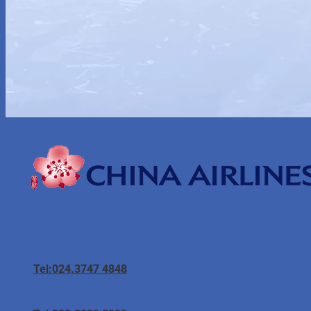
Hà Nội
95H Lý Nam Đế, phường Hoàn Kiếm, Hà Nội
8/16 Huỳnh Thúc Kháng, phường Giảng Võ, Hà Nội
Tel:024.3747 4848
Hồ Chí Minh
96 Tôn Thất Tùng, phường Bến Thành, Hồ Chí Minh