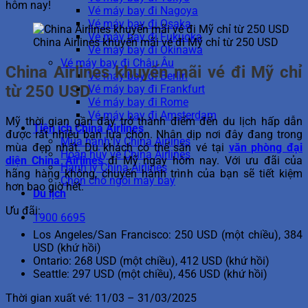
hôm nay!
Vé máy bay đi Nagoya
Vé máy bay đi Osaka
Vé máy bay đi Fukuoka
China Airlines khuyến mãi vé đi Mỹ chỉ từ 250 USD
Vé máy bay đi Okinawa
Vé máy bay đi Châu Âu
China Airlines khuyến mãi vé đi Mỹ chỉ
Vé máy bay đi Berlin
từ 250 USD
Vé máy bay đi Frankfurt
Vé máy bay đi Rome
Vé máy bay đi Amsterdam
Mỹ thời gian gần đây trở thành điểm đến du lịch hấp dẫn
Tiện ích China Airlines
được rất nhiều bạn lựa chọn. Nhân dịp nơi đây đang trong
Mua hành lý China Airlines
mùa đẹp nhất. Du khách có thể săn vé tại
văn phòng đại
Hoàn hủy vé China Airlines
diện China Airlines
đi Mỹ ngay hôm nay. Với ưu đãi của
Hành lý China Airlines
hãng hàng không, chuyến hành trình của bạn sẽ tiết kiệm
Chọn chỗ ngồi máy bay
hơn bao giờ hết.
Du lịch
Ưu đãi:
1900 6695
Los Angeles/San Francisco: 250 USD (một chiều), 384
USD (khứ hồi)
Ontario: 268 USD (một chiều), 412 USD (khứ hồi)
Seattle: 297 USD (một chiều), 456 USD (khứ hồi)
Thời gian xuất vé: 11/03 – 31/03/2025