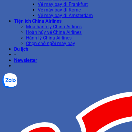
Vé máy bay đi Frankfurt
Vé máy bay đi Rome
Vé máy bay đi Amsterdam
Tiện ích China Airlines
Mua hành lý China Airlines
Hoàn hủy vé China Airlines
Hành lý China Airlines
Chọn chỗ ngồi máy bay
Du lịch
-
Newsletter