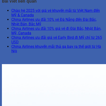
Bài viết liên quan
Chào hè 2025 với giá vé khuyến mãi từ Việt Nam đến
Mỹ & Canada
China Airlines ưu đãi 10% vé Đà Nẵng đến Đài Bắc,
Nhật Bản, Bắc Mỹ
China Airlines ưu đãi 10% giá vé đi Đài Bắc, Nhật Bản,
Mỹ, Canada
China Airlines ưu đãi giá vé Early Bird đi Mỹ chỉ từ 265
USD
China Airlines khuyến mãi thả ga bay ra thế giới từ Hà
Nội