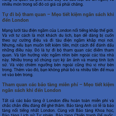
nhiều món trong số đó có giá cả phải chăng.
Tự đi bộ tham quan – Mẹo tiết kiệm ngân sách khi
đến London
Mạng lưới tàu điện ngầm của London nổi tiếng khắp thế giới.
Và với tư cách là một khách du lịch, bạn dễ dàng bị cuốn
theo sự cường điệu và đi tàu điện ngầm khắp mọi nơi.
Nhưng, nếu bạn muốn tiết kiệm tiền, một cách để đánh dấu
những điều này. Đó là tự đi bộ tham quan các điểm tham
quan. Và tận hưởng việc ngắm nhìn bên ngoài các tòa nhà
này. Nhiều trong số chúng cực kỳ ăn ảnh và mang tính lịch
sử. Và việc chiêm ngưỡng bên ngoài cũng thú vị như bên
trong. Thêm vào đó, bạn không phải bỏ ra nhiều tiền để mua
vé vào bên trong.
Tham quan các bảo tàng miễn phí – Mẹo tiết kiệm
ngân sách khi đến London
Tất cả các bảo tàng ở London đều hoàn toàn miễn phí và
chắc chắn đều đáng để ghé thăm. Bảo tàng Anh có lẽ là bảo
tàng nổi tiếng nhất London. Cùng với Bảo tàng Khoa học,
Bảo tàng Lịch sử Tự nhiên, Bảo tàng Chiến tranh Đế quốc.