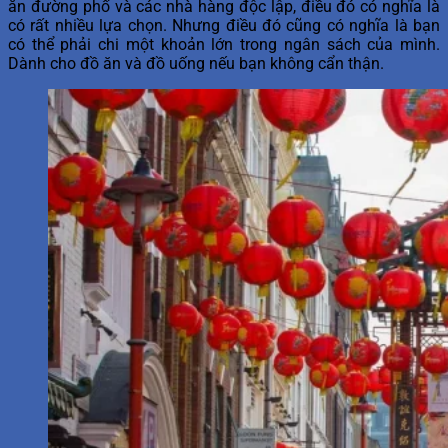
ăn đường phố và các nhà hàng độc lập, điều đó có nghĩa là
có rất nhiều lựa chọn. Nhưng điều đó cũng có nghĩa là bạn
có thể phải chi một khoản lớn trong ngân sách của mình.
Dành cho đồ ăn và đồ uống nếu bạn không cẩn thận.