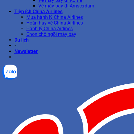
Vé máy bay đi Rome
Vé máy bay đi Amsterdam
Tiện ích China Airlines
Mua hành lý China Airlines
Hoàn hủy vé China Airlines
Hành lý China Airlines
Chọn chỗ ngồi máy bay
Du lịch
-
Newsletter