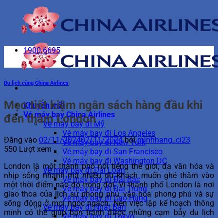
Bỏ
qua
nội
dung
1900 6695
Du lịch cùng China Airlines
Mẹo tiết kiệm ngân sách hàng đầu khi
Khuyến mãi
Vé máy bay China Airlines
đến thăm London
Vé máy bay đi Mỹ
Vé máy bay đi Los Angeles
Đăng vào
02/11/2024
02/11/2024
bởi
minhhang_ci23
Vé máy bay đi New York
550 Lượt xem
Vé máy bay đi San Francisco
Vé máy bay đi Washington DC
London là một thành phố nổi tiếng thế giới, đa văn hóa và
Vé máy bay đi Đài Loan
nhịp sống nhanh mà nhiều du khách muốn ghé thăm vào
Vé máy bay đi Đài Bắc
một thời điểm nào đó trong đời. Vì thành phố London là nơi
Vé máy bay đi Đài Trung
giao thoa của lịch sử phong phú, văn hóa phong phú và sự
Vé máy bay đi Cao Hùng
sống động ở mọi ngóc ngách. Nên việc lập kế hoạch thông
Vé máy bay đi Nhật Bản
minh có thể giúp bạn tránh được những cạm bẫy du lịch
Vé máy bay đi Tokyo