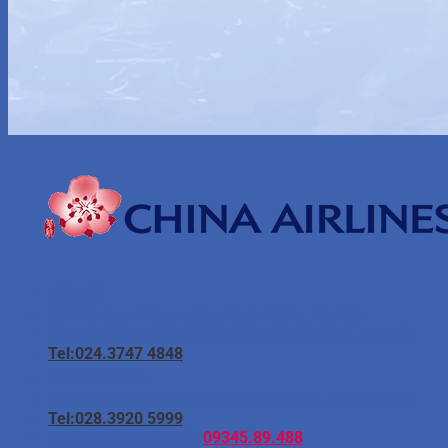
Hà Nội
95H Lý Nam Đế, phường Hoàn Kiếm, Hà Nội
8/16 Huỳnh Thúc Kháng, phường Giảng Võ, Hà Nội
Tel:024.3747 4848
Hồ Chí Minh
96 Tôn Thất Tùng, phường Bến Thành, Hồ Chí Minh
Tel:028.3920 5999
Hotline hỗ trợ (24/7):
09345.89.488