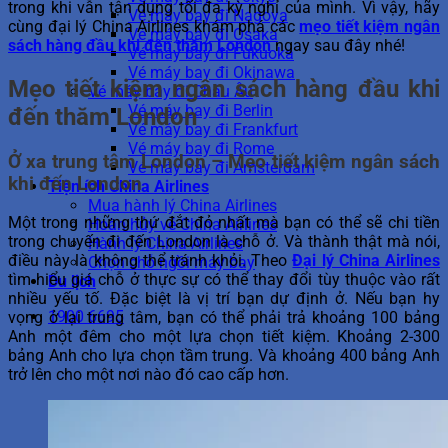
trong khi vẫn tận dụng tối đa kỳ nghỉ của mình. Vì vậy, hãy
Vé máy bay đi Nagoya
cùng đại lý China Airlines khám phá các
mẹo tiết kiệm ngân
Vé máy bay đi Osaka
sách hàng đầu khi đến thăm London
ngay sau đây nhé!
Vé máy bay đi Fukuoka
Vé máy bay đi Okinawa
Mẹo tiết kiệm ngân sách hàng đầu khi
Vé máy bay đi Châu Âu
Vé máy bay đi Berlin
đến thăm London
Vé máy bay đi Frankfurt
Vé máy bay đi Rome
Ở xa trung tâm London – Mẹo tiết kiệm ngân sách
Vé máy bay đi Amsterdam
khi đến London
Tiện ích China Airlines
Mua hành lý China Airlines
Một trong những thứ đắt đỏ nhất mà bạn có thể sẽ chi tiền
Hoàn hủy vé China Airlines
trong chuyến đi đến London là chỗ ở. Và thành thật mà nói,
Hành lý China Airlines
điều này là không thể tránh khỏi. Theo
Đại lý China Airlines
Chọn chỗ ngồi máy bay
tìm hiểu giá chỗ ở thực sự có thể thay đổi tùy thuộc vào rất
Du lịch
nhiều yếu tố. Đặc biệt là vị trí bạn dự định ở. Nếu bạn hy
1900 6695
vọng ở lại trung tâm, bạn có thể phải trả khoảng 100 bảng
Anh một đêm cho một lựa chọn tiết kiệm. Khoảng 2-300
bảng Anh cho lựa chọn tầm trung. Và khoảng 400 bảng Anh
trở lên cho một nơi nào đó cao cấp hơn.