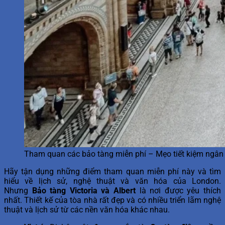
Tham quan các bảo tàng miễn phí – Mẹo tiết kiệm ngân
Hãy tận dụng những điểm tham quan miễn phí này và tìm
hiểu về lịch sử, nghệ thuật và văn hóa của London.
Nhưng
Bảo tàng Victoria và Albert
là nơi được yêu thích
nhất. Thiết kế của tòa nhà rất đẹp và có nhiều triển lãm nghệ
thuật và lịch sử từ các nền văn hóa khác nhau.