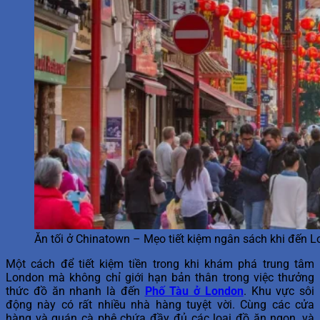
Ăn tối ở Chinatown – Mẹo tiết kiệm ngân sách khi đến 
Một cách để tiết kiệm tiền trong khi khám phá trung tâm
London mà không chỉ giới hạn bản thân trong việc thưởng
thức đồ ăn nhanh là đến
Phố Tàu
ở London
. Khu vực sôi
động này có rất nhiều nhà hàng tuyệt vời. Cùng các cửa
hàng và quán cà phê chứa đầy đủ các loại đồ ăn ngon, và