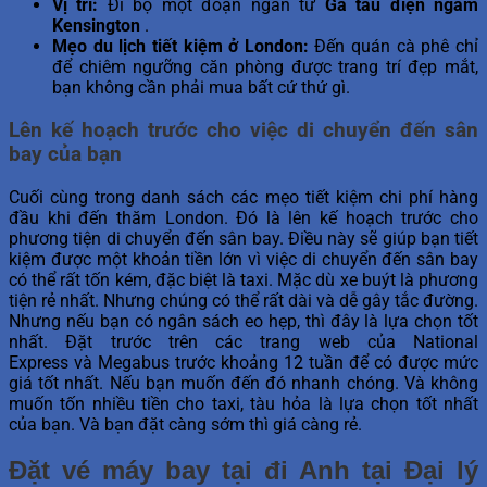
Vị trí:
Đi bộ một đoạn ngắn từ
Ga tàu điện ngầm
Kensington
.
Mẹo du lịch tiết kiệm ở London:
Đến quán cà phê chỉ
để chiêm ngưỡng căn phòng được trang trí đẹp mắt,
bạn không cần phải mua bất cứ thứ gì.
Lên kế hoạch trước cho việc di chuyển đến sân
bay của bạn
Cuối cùng trong danh sách các mẹo tiết kiệm chi phí hàng
đầu khi đến thăm London. Đó là lên kế hoạch trước cho
phương tiện di chuyển đến sân bay. Điều này sẽ giúp bạn tiết
kiệm được một khoản tiền lớn vì việc di chuyển đến sân bay
có thể rất tốn kém, đặc biệt là taxi. Mặc dù xe buýt là phương
tiện rẻ nhất. Nhưng chúng có thể rất dài và dễ gây tắc đường.
Nhưng nếu bạn có ngân sách eo hẹp, thì đây là lựa chọn tốt
nhất. Đặt trước trên các trang web của National
Express và Megabus trước khoảng 12 tuần để có được mức
giá tốt nhất. Nếu bạn muốn đến đó nhanh chóng. Và không
muốn tốn nhiều tiền cho taxi, tàu hỏa là lựa chọn tốt nhất
của bạn. Và bạn đặt càng sớm thì giá càng rẻ.
Đặt vé máy bay tại đi Anh tại Đại lý