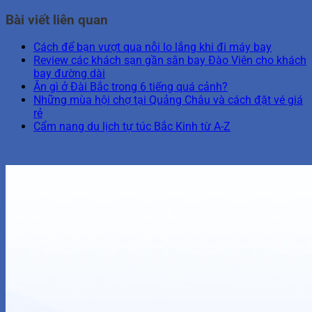
Bài viết liên quan
Cách để bạn vượt qua nỗi lo lắng khi đi máy bay
Review các khách sạn gần sân bay Đào Viên cho khách
bay đường dài
Ăn gì ở Đài Bắc trong 6 tiếng quá cảnh?
Những mùa hội chợ tại Quảng Châu và cách đặt vé giá
rẻ
Cẩm nang du lịch tự túc Bắc Kinh từ A-Z