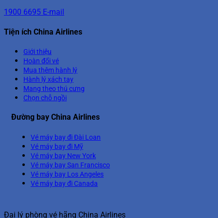
1900 6695
E-mail
Tiện ích China Airlines
Giới thiệu
Hoàn đổi vé
Mua thêm hành lý
Hành lý xách tay
Mang theo thú cưng
Chọn chỗ ngồi
Đường bay China Airlines
Vé máy bay đi Đài Loan
Vé máy bay đi Mỹ
Vé máy bay New York
Vé máy bay San Francisco
Vé máy bay Los Angeles
Vé máy bay đi Canada
Đại lý phòng vé hãng China Airlines