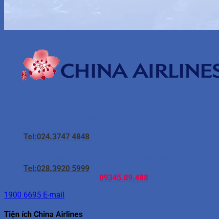
Hà Nội
95H Lý Nam Đế, phường Hoàn Kiếm, Hà Nội
8/16 Huỳnh Thúc Kháng, phường Giảng Võ, Hà Nội
Tel:024.3747 4848
Hồ Chí Minh
96 Tôn Thất Tùng, phường Bến Thành, Hồ Chí Minh
Tel:028.3920 5999
Hotline hỗ trợ (24/7):
09345.89.488
1900 6695
E-mail
Tiện ích China Airlines