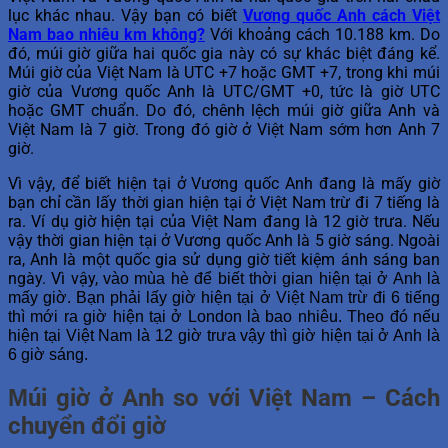
lục khác nhau. Vậy bạn có biết
Vương quốc Anh cách Việt
Nam bao nhiêu km không?
Với khoảng cách 10.188 km. Do
đó, múi giờ giữa hai quốc gia này có sự khác biệt đáng kể.
Múi giờ của Việt Nam là UTC +7 hoặc GMT +7, trong khi múi
giờ của Vương quốc Anh là UTC/GMT +0, tức là giờ UTC
hoặc GMT chuẩn. Do đó, chênh lệch múi giờ giữa Anh và
Việt Nam là 7 giờ. Trong đó giờ ở Việt Nam sớm hơn Anh 7
giờ.
Vì vậy, để biết hiện tại ở Vương quốc Anh đang là mấy giờ
bạn chỉ cần lấy thời gian hiện tại ở Việt Nam trừ đi 7 tiếng là
ra. Ví dụ giờ hiện tại của Việt Nam đang là 12 giờ trưa. Nếu
vậy thời gian hiện tại ở Vương quốc Anh là 5 giờ sáng. Ngoài
ra, Anh là một quốc gia sử dụng giờ tiết kiệm ánh sáng ban
ngày. Vì vậy,
vào mùa hè để biết thời gian hiện tại ở Anh là
mấy giờ. Bạn phải lấy giờ hiện tại ở Việt Nam trừ đi 6 tiếng
thì mới ra giờ hiện tại ở London là bao nhiêu. Theo đó nếu
hiện tại Việt Nam là 12 giờ trưa vậy thì giờ hiện tại ở Anh là
6 giờ sáng.
M
úi giờ ở Anh so với Việt Nam – Cách
chuyển đổi giờ