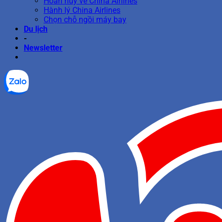
Hoàn hủy vé China Airlines
Hành lý China Airlines
Chọn chỗ ngồi máy bay
Du lịch
-
Newsletter