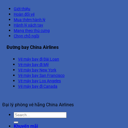
Giới thiệu
Hoàn đổi vé
Mua thêm hành lý
Hành lý xách tay
Mang theo thú cưng
Chọn chỗ ngồi
Đường bay China Airlines
Vé máy bay đi Đài Loan
Vé máy bay đi Mỹ
Vé máy bay New York
Vé máy bay San Francisco
Vé máy bay Los Angeles
Vé máy bay đi Canada
Đại lý phòng vé hãng China Airlines
Khuyến mãi