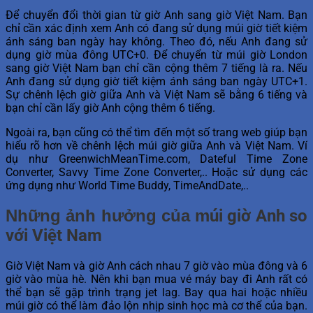
Để chuyển đổi thời gian từ giờ Anh sang giờ Việt Nam. Bạn
chỉ cần xác định xem Anh có đang sử dụng múi giờ tiết kiệm
ánh sáng ban ngày hay không. Theo đó, nếu Anh đang sử
dụng giờ mùa đông UTC+0. Để chuyển từ múi giờ London
sang giờ Việt Nam bạn chỉ cần cộng thêm 7 tiếng là ra. Nếu
Anh đang sử dụng giờ tiết kiệm ánh sáng ban ngày UTC+1.
Sự chênh lệch giờ giữa Anh và Việt Nam sẽ bằng 6 tiếng và
bạn chỉ cần lấy giờ Anh cộng thêm 6 tiếng.
Ngoài ra, bạn cũng có thể tìm đến một số trang web giúp bạn
hiểu rõ hơn về chênh lệch múi giờ giữa Anh và Việt Nam. Ví
dụ như GreenwichMeanTime.com, Dateful Time Zone
Converter, Savvy Time Zone Converter,.. Hoặc sử dụng các
ứng dụng như World Time Buddy, TimeAndDate,..
Những ảnh hưởng của
m
úi giờ Anh so
với Việt Nam
Giờ Việt Nam và giờ Anh cách nhau 7 giờ vào mùa đông và 6
giờ vào mùa hè. Nên khi bạn mua vé máy bay đi Anh rất có
thể bạn sẽ gặp trình trạng jet lag. Bay qua hai hoặc nhiều
múi giờ có thể làm đảo lộn nhịp sinh học mà cơ thể của bạn.