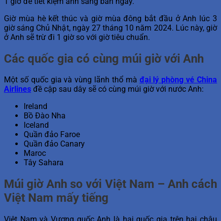
1 giờ để tiết kiệm ánh sáng ban ngày.
Giờ mùa hè kết thúc và giờ mùa đông bắt đầu ở Anh lúc 3
giờ sáng Chủ Nhật, ngày 27 tháng 10 năm 2024. Lúc này, giờ
ở Anh sẽ trừ đi 1 giờ so với giờ tiêu chuẩn.
Các quốc gia có cùng múi giờ với Anh
Một số quốc gia và vùng lãnh thổ mà
đại lý phòng vé China
Airlines
đề cập sau dây sẽ có cùng múi giờ với nước Anh:
Ireland
Bồ Đào Nha
Iceland
Quần đảo Faroe
Quần đảo Canary
Maroc
Tây Sahara
Múi giờ Anh so với Việt Nam – Anh cách
Việt Nam mấy tiếng
Việt Nam và Vương quốc Anh là hai quốc gia trên hai châu