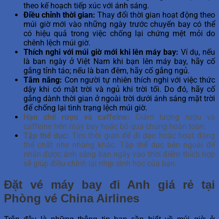
theo kế hoạch tiếp xúc với ánh sáng.
Điều chỉnh thời gian:
Thay đổi thời gian hoạt động theo
múi giờ mới vào những ngày trước chuyến bay có thể
có hiệu quả trong việc chống lại chứng mệt mỏi do
chênh lệch múi giờ.
Thích nghi với múi giờ mới khi lên máy bay:
Ví dụ, nếu
là ban ngày ở Việt Nam khi bạn lên máy bay, hãy cố
gắng tỉnh táo; nếu là ban đêm, hãy cố gắng ngủ.
Tắm nắng:
Con người tự nhiên thích nghi với việc thức
dậy khi có mặt trời và ngủ khi trời tối. Do đó, hãy cố
gắng dành thời gian ở ngoài trời dưới ánh sáng mặt trời
để chống lại tình trạng lệch múi giờ.
Hạn chế rượu và caffeine:
Giảm lượng rượu và
caffeine trên máy bay hoặc bỏ qua chúng hoàn toàn.
Tập thể dục:
Tìm thời gian để đi dạo hoặc hoạt động
thể chất nhẹ nhàng khác. Tập thể dục bên ngoài để
nhận được ánh sáng ban ngày vào thời điểm thích hợp
sẽ giúp điều chỉnh lại nhịp sinh học của bạn.
Đặt vé máy bay đi Anh giá rẻ tại
Phòng vé China Airlines