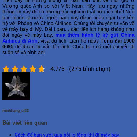
Trên đây là những thông tin bạn cần biết về múi giờ ở
Vương quốc Anh so với Việt Nam. Hãy lưu ngay những
thông tin này để có những trải nghiệm thật hữu ích nhé! Nếu
bạn muốn ra nước ngoài năm nay đừng ngần ngại hãy liên
hệ với Phòng vé China Airlines. Chúng tôi chuyên tư vấn về
vé máy bay đi Mỹ, Đài Loan,…các tiện ích hàng không như
đổi ngày vé máy bay,
mua thêm hành lý ký gửi China
Airlines đi Anh
, visa du lịch. Liên hệ ngay
Tổng đài 1900
6695
để được tư vấn tận tình. Chúc bạn có một chuyến đi
suôn sẻ và bình an!
4.7/5 - (275 bình chọn)
minhhang_ci23
Bài viết liên quan
Cách để bạn vượt qua nỗi lo lắng khi đi máy bay