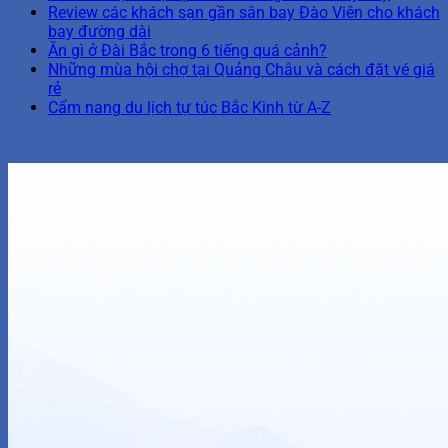
Review các khách sạn gần sân bay Đào Viên cho khách
bay đường dài
Ăn gì ở Đài Bắc trong 6 tiếng quá cảnh?
Những mùa hội chợ tại Quảng Châu và cách đặt vé giá
rẻ
Cẩm nang du lịch tự túc Bắc Kinh từ A-Z