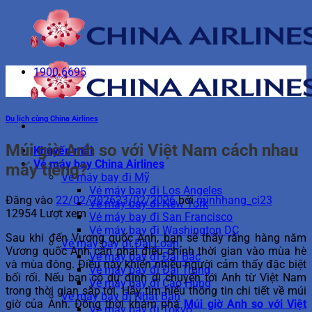
Bỏ
qua
nội
dung
1900 6695
Du lịch cùng China Airlines
Múi giờ Anh so với Việt Nam cách nhau
Khuyến mãi
Vé máy bay China Airlines
mấy tiếng?
Vé máy bay đi Mỹ
Vé máy bay đi Los Angeles
Đăng vào
22/02/2026
23/02/2026
bởi
minhhang_ci23
Vé máy bay đi New York
12954 Lượt xem
Vé máy bay đi San Francisco
Vé máy bay đi Washington DC
Sau khi đến Vương quốc Anh, bạn sẽ thấy rằng hàng năm
Vé máy bay đi Đài Loan
Vương quốc Anh cần phải điều chỉnh thời gian vào mùa hè
Vé máy bay đi Đài Bắc
và mùa đông. Điều này khiến nhiều người cảm thấy đặc biệt
Vé máy bay đi Đài Trung
bối rối. Nếu bạn có dự định di chuyển tới Anh từ Việt Nam
Vé máy bay đi Cao Hùng
trong thời gian sắp tới. Hãy tìm hiểu thông tin chi tiết về múi
Vé máy bay đi Nhật Bản
giờ của Anh. Đồng thời khám phá
Múi giờ Anh so với Việt
Vé máy bay đi Tokyo