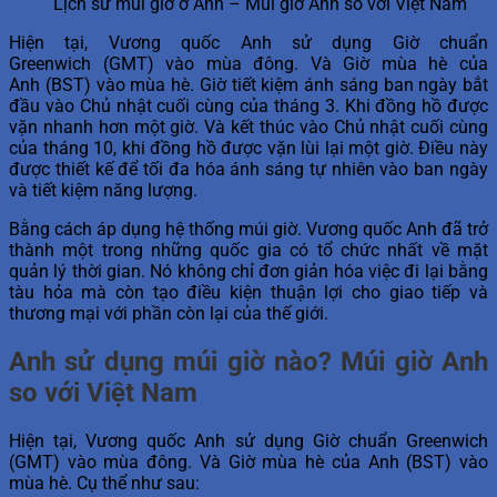
Lịch sử múi giờ ở Anh – Múi giờ Anh so với Việt Nam
Hiện tại, Vương quốc Anh sử dụng Giờ chuẩn
Greenwich (GMT) vào mùa đông. Và Giờ mùa hè của
Anh (BST) vào mùa hè. Giờ tiết kiệm ánh sáng ban ngày bắt
đầu vào Chủ nhật cuối cùng của tháng 3. Khi đồng hồ được
vặn nhanh hơn một giờ. Và kết thúc vào Chủ nhật cuối cùng
của tháng 10, khi đồng hồ được vặn lùi lại một giờ. Điều này
được thiết kế để tối đa hóa ánh sáng tự nhiên vào ban ngày
và tiết kiệm năng lượng.
Bằng cách áp dụng hệ thống múi giờ. Vương quốc Anh đã trở
thành một trong những quốc gia có tổ chức nhất về mặt
quản lý thời gian. Nó không chỉ đơn giản hóa việc đi lại bằng
tàu hỏa mà còn tạo điều kiện thuận lợi cho giao tiếp và
thương mại với phần còn lại của thế giới.
Anh sử dụng múi giờ nào? Múi giờ Anh
so với Việt Nam
Hiện tại, Vương quốc Anh sử dụng Giờ chuẩn Greenwich
(GMT) vào mùa đông. Và Giờ mùa hè của Anh (BST) vào
mùa hè. Cụ thể như sau: