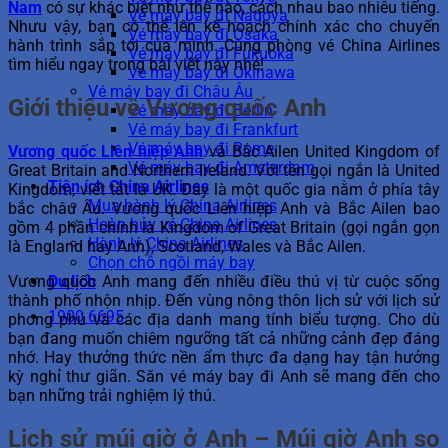
Nam
có sự khác biệt như thế nào, cách nhau bao nhiêu tiếng.
Vé máy bay đi Nagoya
Nhưu vậy, bạn có thể lên kế hoạch chính xác cho chuyến
Vé máy bay đi Osaka
hành trình sắp tới của mình. Cùng phòng vé China Airlines
Vé máy bay đi Fukuoka
tìm hiểu ngay trong bài viết này nhé!
Vé máy bay đi Okinawa
Vé máy bay đi Châu Âu
Giới thiệu về Vương quốc Anh
Vé máy bay đi Berlin
Vé máy bay đi Frankfurt
Vé máy bay đi Rome
Vương quốc Liên hiệp Anh
và Bắc Ailen United Kingdom of
Vé máy bay đi Amsterdam
Great Britain and Northern Ireland. Với tên gọi ngắn là United
Tiện ích China Airlines
Kingdom, viết tắt là UK. Đây là một quốc gia nằm ở phía tây
Mua hành lý China Airlines
bắc châu Âu. Vương quốc Liên hiệp Anh và Bắc Ailen bao
Hoàn hủy vé China Airlines
gồm 4 phần chính là Kingdom of Great Britain (gọi ngắn gọn
Hành lý China Airlines
là England hay Anh), Scotland, Wales và Bắc Ailen.
Chọn chỗ ngồi máy bay
Vương quốc Anh mang đến nhiều điều thú vị từ cuộc sống
Du lịch
thành phố nhộn nhịp. Đến vùng nông thôn lịch sử với lịch sử
1900 6695
phong phú và các địa danh mang tính biểu tượng. Cho dù
bạn đang muốn chiêm ngưỡng tất cả những cảnh đẹp đáng
nhớ. Hay thưởng thức nền ẩm thực đa dạng hay tận hưởng
kỳ nghỉ thư giãn. Săn vé máy bay đi Anh sẽ mang đến cho
bạn những trải nghiệm lý thú.
Lịch sử múi giờ ở Anh –
Múi giờ Anh so