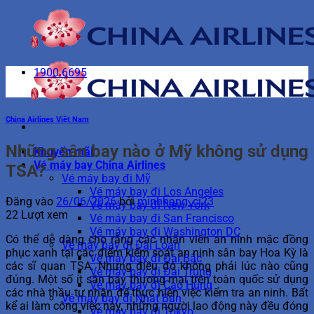
Bỏ
qua
nội
dung
1900 6695
China Airlines Việt Nam
Những sân bay nào ở Mỹ không sử dụng
Khuyến mãi
Vé máy bay China Airlines
TSA?
Vé máy bay đi Mỹ
Vé máy bay đi Los Angeles
Đăng vào
26/06/2026
bởi
minhhang_ci23
Vé máy bay đi New York
22 Lượt xem
Vé máy bay đi San Francisco
Vé máy bay đi Washington DC
Có thể dễ dàng cho rằng các nhân viên an ninh mặc đồng
Vé máy bay đi Đài Loan
phục xanh tại các điểm kiểm soát an ninh sân bay Hoa Kỳ là
Vé máy bay đi Đài Bắc
các sĩ quan TSA. Nhưng điều đó không phải lúc nào cũng
Vé máy bay đi Đài Trung
đúng. Một số ít sân bay thương mại trên toàn quốc sử dụng
Vé máy bay đi Cao Hùng
các nhà thầu tư nhân để thực hiện việc kiểm tra an ninh. Bất
Vé máy bay đi Nhật Bản
kể ai làm công việc này, những người lao động này đều đóng
Vé máy bay đi Tokyo