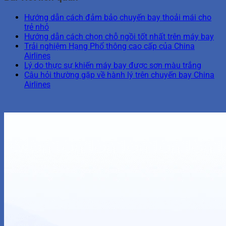
Hướng dẫn cách đảm bảo chuyến bay thoải mái cho
trẻ nhỏ
Hướng dẫn cách chọn chỗ ngồi tốt nhất trên máy bay
Trải nghiệm Hạng Phổ thông cao cấp của China
Airlines
Lý do thực sự khiến máy bay được sơn màu trắng
Câu hỏi thường gặp về hành lý trên chuyến bay China
Airlines