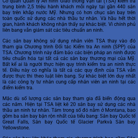
Cơ quan Quản lý An ninh Giao thông Vận tải (TSA) kiểm tra
trung bình 2,5 triệu hành khách mỗi ngày tại gần 440 sân
bay trên khắp nước Mỹ. Nhưng có hơn chục sân bay trên
toàn quốc sử dụng các nhà thầu tư nhân. Và hầu hết thời
gian, hành khách không nhận thấy sự khác biệt. Vì chính phủ
liên bang vẫn giám sát các tiêu chuẩn an ninh.
Các sân bay không sử dụng nhân viên TSA thay vào đó
tham gia Chương trình Đối tác Kiểm tra An ninh (SPP) của
TSA. Chương trình này đảm bảo các biện pháp an ninh được
tiêu chuẩn hóa tại tất cả các sân bay thương mại của Mỹ.
Bất kể ai là người thực hiện quy trình kiểm tra an ninh thực
tế. Điều này có nghĩa là tất cả các quy định của TSA vẫn
được thực thi theo luật liên bang. Sự khác biệt lớn duy nhất
là các công ty tư nhân cung cấp nhân viên an ninh tại các
điểm kiểm tra.
Mặc dù số lượng các sân bay tham gia đã biến động qua
các năm. Hiện tại TSA liệt kê 20 sân bay sử dụng các nhà
thầu an ninh tư nhân. Tám trong số đó nằm ở Montana, bao
gồm ba sân bay bận rộn nhất của tiểu bang: Sân bay Quốc tế
Great Falls, Sân bay Quốc tế Glacier Parkvà Sân bay
Yellowstone.