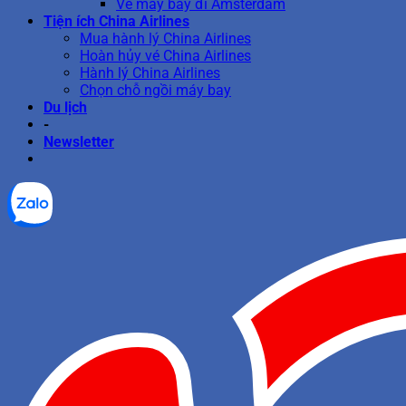
Vé máy bay đi Amsterdam
Tiện ích China Airlines
Mua hành lý China Airlines
Hoàn hủy vé China Airlines
Hành lý China Airlines
Chọn chỗ ngồi máy bay
Du lịch
-
Newsletter