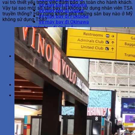
vai trò thiết yếu trong việc đảm bảo an toàn cho hành khách.
Vé máy bay đi Nagoya
Vậy tại sao một số sân bay lại không sử dụng nhân viên TSA
Vé máy bay đi Osaka
truyền thống? Hãy cùng khám phá những sân bay nào ở Mỹ
Vé máy bay đi Fukuoka
không sử dụng TSA?
Vé máy bay đi Okinawa
Vé máy bay đi Châu Âu
Vé máy bay đi Berlin
Vé máy bay đi Frankfurt
Vé máy bay đi Rome
Vé máy bay đi Amsterdam
Tiện ích China Airlines
Mua hành lý China Airlines
Hoàn hủy vé China Airlines
Hành lý China Airlines
Chọn chỗ ngồi máy bay
Du lịch
1900 6695