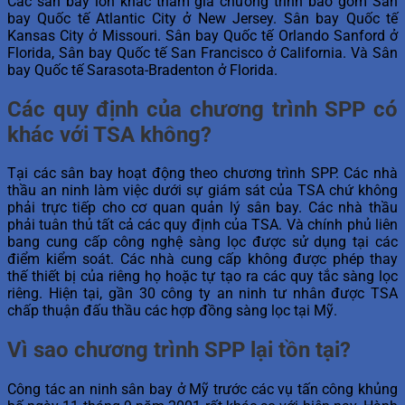
Các sân bay lớn khác tham gia chương trình bao gồm Sân
bay Quốc tế Atlantic City ở New Jersey. Sân bay Quốc tế
Kansas City ở Missouri. Sân bay Quốc tế Orlando Sanford ở
Florida, Sân bay Quốc tế San Francisco ở California. Và Sân
bay Quốc tế Sarasota-Bradenton ở Florida.
Các quy định của chương trình SPP có
khác với TSA không?
Tại các sân bay hoạt động theo chương trình SPP. Các nhà
thầu an ninh làm việc dưới sự giám sát của TSA chứ không
phải trực tiếp cho cơ quan quản lý sân bay. Các nhà thầu
phải tuân thủ tất cả các quy định của TSA. Và chính phủ liên
bang cung cấp công nghệ sàng lọc được sử dụng tại các
điểm kiểm soát. Các nhà cung cấp không được phép thay
thế thiết bị của riêng họ hoặc tự tạo ra các quy tắc sàng lọc
riêng. Hiện tại, gần 30 công ty an ninh tư nhân được TSA
chấp thuận đấu thầu các hợp đồng sàng lọc tại Mỹ.
Vì sao chương trình SPP lại tồn tại?
Công tác an ninh sân bay ở Mỹ trước các vụ tấn công khủng