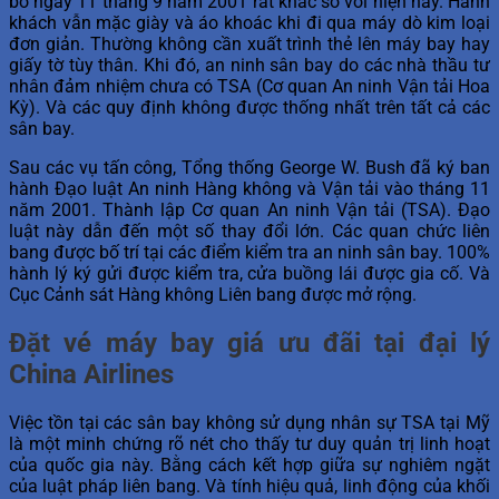
bố ngày 11 tháng 9 năm 2001 rất khác so với hiện nay. Hành
khách vẫn mặc giày và áo khoác khi đi qua máy dò kim loại
đơn giản. Thường không cần xuất trình thẻ lên máy bay hay
giấy tờ tùy thân. Khi đó, an ninh sân bay do các nhà thầu tư
nhân đảm nhiệm chưa có TSA (Cơ quan An ninh Vận tải Hoa
Kỳ). Và các quy định không được thống nhất trên tất cả các
sân bay.
Sau các vụ tấn công, Tổng thống George W. Bush đã ký ban
hành Đạo luật An ninh Hàng không và Vận tải vào tháng 11
năm 2001. Thành lập Cơ quan An ninh Vận tải (TSA). Đạo
luật này dẫn đến một số thay đổi lớn. Các quan chức liên
bang được bố trí tại các điểm kiểm tra an ninh sân bay. 100%
hành lý ký gửi được kiểm tra, cửa buồng lái được gia cố. Và
Cục Cảnh sát Hàng không Liên bang được mở rộng.
Đặt vé máy bay giá ưu đãi tại đại lý
China Airlines
Việc tồn tại các sân bay không sử dụng nhân sự TSA tại Mỹ
là một minh chứng rõ nét cho thấy tư duy quản trị linh hoạt
của quốc gia này. Bằng cách kết hợp giữa sự nghiêm ngặt
của luật pháp liên bang. Và tính hiệu quả, linh động của khối