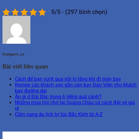
5/5 - (297 bình chọn)
trangavv_cz
Bài viết liên quan
Cách để bạn vượt qua nỗi lo lắng khi đi máy bay
Review các khách sạn gần sân bay Đào Viên cho khách
bay đường dài
Ăn gì ở Đài Bắc trong 6 tiếng quá cảnh?
Những mùa hội chợ tại Quảng Châu và cách đặt vé giá
rẻ
Cẩm nang du lịch tự túc Bắc Kinh từ A-Z