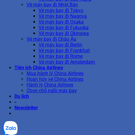
Vé máy bay đi Nhật Bản
Vé máy bay đi Tokyo
Vé máy bay đi Nagoya
Vé máy bay đi Osaka
Vé máy bay đi Fukuoka
Vé máy bay đi Okinawa
Vé máy bay đi Châu Âu
Vé máy bay đi Berlin
Vé máy bay đi Frankfurt
Vé máy bay đi Rome
Vé máy bay đi Amsterdam
Tiện ích China Airlines
Mua hành lý China Airlines
Hoàn hủy vé China Airlines
Hành lý China Airlines
Chọn chỗ ngồi máy bay
Du lịch
-
Newsletter