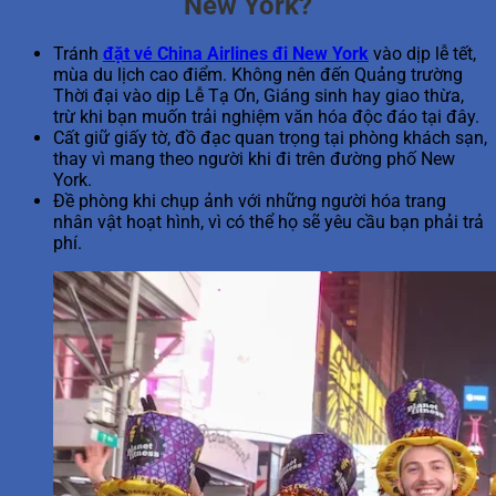
New York?
Tránh
đặt vé China Airlines đi New York
vào dịp lễ tết,
mùa du lịch cao điểm. Không nên đến Quảng trường
Thời đại vào dịp Lễ Tạ Ơn, Giáng sinh hay giao thừa,
trừ khi bạn muốn trải nghiệm văn hóa độc đáo tại đây.
Cất giữ giấy tờ, đồ đạc quan trọng tại phòng khách sạn,
thay vì mang theo người khi đi trên đường phố New
York.
Đề phòng khi chụp ảnh với những người hóa trang
nhân vật hoạt hình, vì có thể họ sẽ yêu cầu bạn phải trả
phí.