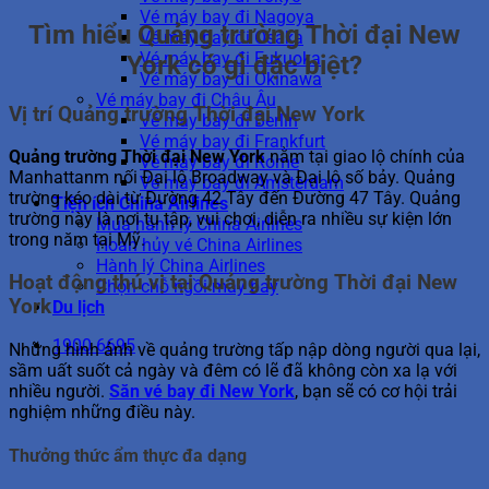
Vé máy bay đi Nagoya
Tìm hiểu Quảng trường Thời đại New
Vé máy bay đi Osaka
Vé máy bay đi Fukuoka
York có gì đặc biệt?
Vé máy bay đi Okinawa
Vé máy bay đi Châu Âu
Vị trí Quảng trường Thời đại New York
Vé máy bay đi Berlin
Vé máy bay đi Frankfurt
Quảng trường Thời đại New York
nằm tại giao lộ chính của
Vé máy bay đi Rome
Manhattanm nối Đại lộ Broadway và Đại lộ số bảy. Quảng
Vé máy bay đi Amsterdam
trường kéo dài từ Đường 42 Tây đến Đường 47 Tây. Quảng
Tiện ích China Airlines
trường này là nơi tụ tập, vui chơi, diễn ra nhiều sự kiện lớn
Mua hành lý China Airlines
trong năm tại Mỹ.
Hoàn hủy vé China Airlines
Hành lý China Airlines
Hoạt động thú vị tại Quảng trường Thời đại New
Chọn chỗ ngồi máy bay
York
Du lịch
1900 6695
Những hình ảnh về quảng trường tấp nập dòng người qua lại,
sầm uất suốt cả ngày và đêm có lẽ đã không còn xa lạ với
nhiều người.
Săn vé bay đi New York
, bạn sẽ có cơ hội trải
nghiệm những điều này.
Thưởng thức ẩm thực đa dạng