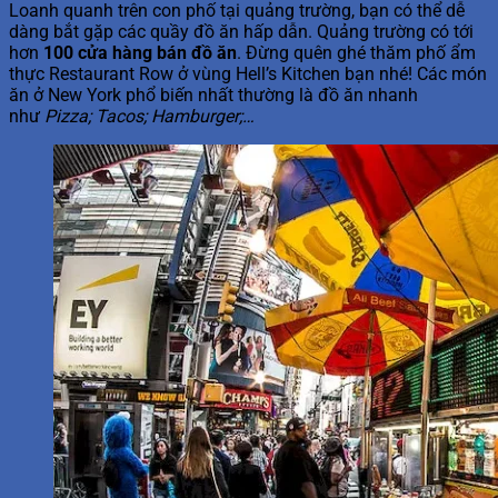
Loanh quanh trên con phố tại quảng trường, bạn có thể dễ
dàng bắt gặp các quầy đồ ăn hấp dẫn. Quảng trường có tới
hơn
100 cửa hàng bán đồ ăn
. Đừng quên ghé thăm phố ẩm
thực Restaurant Row ở vùng Hell’s Kitchen bạn nhé! Các món
ăn ở New York phổ biến nhất thường là đồ ăn nhanh
như
Pizza; Tacos; Hamburger;…