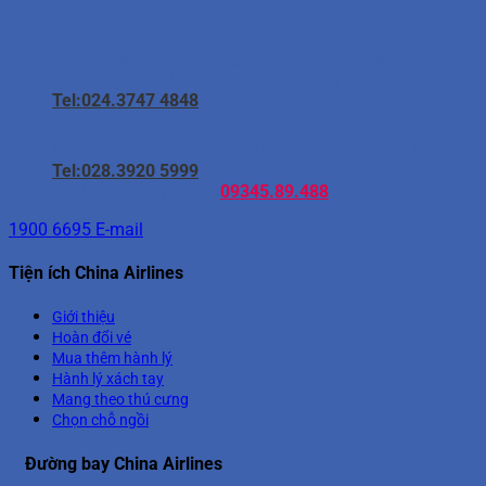
Hà Nội
95H Lý Nam Đế, phường Hoàn Kiếm, Hà Nội
8/16 Huỳnh Thúc Kháng, phường Giảng Võ, Hà Nội
Tel:024.3747 4848
Hồ Chí Minh
96 Tôn Thất Tùng, phường Bến Thành, Hồ Chí Minh
Tel:028.3920 5999
Hotline hỗ trợ (24/7):
09345.89.488
1900 6695
E-mail
Tiện ích China Airlines
Giới thiệu
Hoàn đổi vé
Mua thêm hành lý
Hành lý xách tay
Mang theo thú cưng
Chọn chỗ ngồi
Đường bay China Airlines