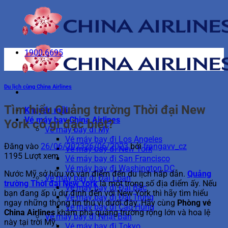
Bỏ
qua
nội
dung
1900 6695
Du lịch cùng China Airlines
Tìm hiểu Quảng trường Thời đại New
Khuyến mãi
Vé máy bay China Airlines
York có gì đặc biệt?
Vé máy bay đi Mỹ
Vé máy bay đi Los Angeles
Đăng vào
26/06/2023
26/06/2023
bởi
trangavv_cz
Vé máy bay đi New York
1195 Lượt xem
Vé máy bay đi San Francisco
Vé máy bay đi Washington DC
Nước Mỹ sở hữu vô vàn điểm đến du lịch hấp dẫn.
Quảng
Vé máy bay đi Đài Loan
trường Thời đại New York
là một trong số địa điểm ấy. Nếu
Vé máy bay đi Đài Bắc
bạn đang ấp ủ dự định đến với New York thì hãy tìm hiểu
Vé máy bay đi Đài Trung
ngay những thông tin thú vị dưới đây. Hãy cùng
Phòng vé
Vé máy bay đi Cao Hùng
China Airlines
khám phá quảng trường rộng lớn và hoa lệ
Vé máy bay đi Nhật Bản
này tại trời Mỹ.
Vé máy bay đi Tokyo