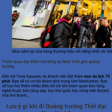
Mua sắm tại cửa hàng thương hiệu nổi tiếng nhất nhì thế
Thăm quan địa điểm nổi tiếng tại New York gần quảng
trường
Đến với Time Squares, du khách nên đặt thêm
tour du lịch 75
phút
. Bạn sẽ có cơ hội khám phá trung tâm Manhattan. Bạn
sẽ học hỏi thêm nhiều điều bổ ích khi thăm quan bảo tàng
nghệ thuật, bảo tàng sáp, tòa nhà quốc hội, công viên Bryant,
nhà thờ thánh,…
Lưu ý gì khi đi Quảng trường Thời đại