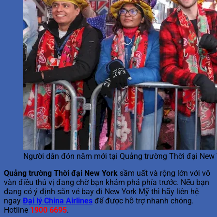
Người dân đón năm mới tại Quảng trường Thời đại New 
Quảng trường Thời đại New York
sầm uất và rộng lớn với vô
vàn điều thú vị đang chờ bạn khám phá phía trước. Nếu bạn
đang có ý định săn vé bay đi New York Mỹ thì hãy liên hệ
ngay
Đại lý China Airlines
để được hỗ trợ nhanh chóng.
Hotline
1900 6695
.