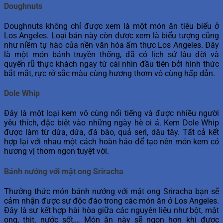
Doughnuts
Doughnuts không chỉ được xem là một món ăn tiêu biểu ở
Los Angeles. Loại bán này còn được xem là biểu tượng cũng
như niềm tự hào của nền văn hóa ẩm thực Los Angeles. Đây
là một món bánh truyền thống, đã có lịch sử lâu đời và
quyến rũ thực khách ngay từ cái nhìn đầu tiên bởi hình thức
bắt mắt, rực rỡ sắc màu cùng hương thơm vô cùng hấp dẫn.
Dole Whip
Đây là một loại kem vô cùng nổi tiếng và được nhiều người
yêu thích, đặc biệt vào những ngày hè oi ả. Kem Dole Whip
được làm từ dừa, dứa, đá bào, quả seri, dâu tây. Tất cả kết
hợp lại với nhau một cách hoàn hảo để tạo nên món kem có
hương vị thơm ngon tuyệt vời.
Bánh nướng với mật ong Sriracha
Thưởng thức món bánh nướng với mật ong Sriracha bạn sẽ
cảm nhận được sự độc đáo trong các món ăn ở Los Angeles.
Đây là sự kết hợp hài hòa giữa các nguyên liệu như bột, mật
ong, thịt, nước sốt,… Món ăn này sẽ ngon hơn khi được