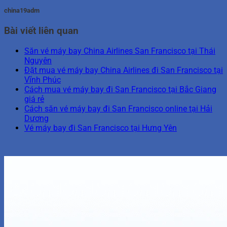
china19adm
Bài viết liên quan
Săn vé máy bay China Airlines San Francisco tại Thái
Nguyên
Đặt mua vé máy bay China Airlines đi San Francisco tại
Vĩnh Phúc
Cách mua vé máy bay đi San Francisco tại Bắc Giang
giá rẻ
Cách săn vé máy bay đi San Francisco online tại Hải
Dương
Vé máy bay đi San Francisco tại Hưng Yên