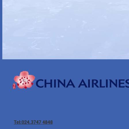
Hà Nội
95H Lý Nam Đế, phường Hoàn Kiếm, Hà Nội
8/16 Huỳnh Thúc Kháng, phường Giảng Võ, Hà Nội
Tel:024.3747 4848