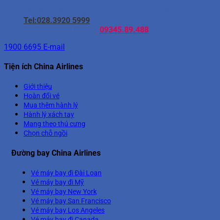
Hồ Chí Minh
96 Tôn Thất Tùng, phường Bến Thành, Hồ Chí Minh
Tel:028.3920 5999
Hotline hỗ trợ (24/7):
09345.89.488
1900 6695
E-mail
Tiện ích China Airlines
Giới thiệu
Hoàn đổi vé
Mua thêm hành lý
Hành lý xách tay
Mang theo thú cưng
Chọn chỗ ngồi
Đường bay China Airlines
Vé máy bay đi Đài Loan
Vé máy bay đi Mỹ
Vé máy bay New York
Vé máy bay San Francisco
Vé máy bay Los Angeles
Vé máy bay đi Canada