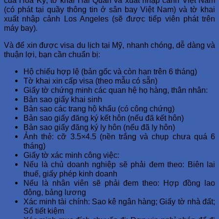
của Hoa Kỳ, tờ khai Hải Quan và xuất nhập cảnh Việt Nam
(có phát tại quầy thông tin ở sân bay Việt Nam) và tờ khai
xuất nhập cảnh Los Angeles (sẽ được tiếp viên phát trên
máy bay).
Và để xin được visa du lịch tại Mỹ, nhanh chóng, dễ dàng và
thuận lợi, bạn cần chuẩn bị:
Hộ chiếu hợp lệ (bản gốc và còn hạn trên 6 tháng)
Tờ khai xin cấp visa (theo mẫu có sẵn)
Giấy tờ chứng minh các quan hệ họ hàng, thân nhân:
Bản sao giấy khai sinh
Bản sao các trang hộ khẩu (có công chứng)
Bản sao giấy đăng ký kết hôn (nếu đã kết hôn)
Bản sao giấy đăng ký ly hôn (nếu đã ly hôn)
Ảnh thẻ: cỡ 3.5×4.5 (nền trắng và chụp chưa quá 6
tháng)
Giấy tờ xác minh công việc:
Nếu là chủ doanh nghiệp sẽ phải đem theo: Biên lai
thuế, giấy phép kinh doanh
Nếu là nhân viên sẽ phải đem theo: Hợp đồng lao
động, bảng lương
Xác minh tài chính: Sao kê ngân hàng; Giấy tờ nhà đất;
Sổ tiết kiệm