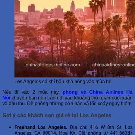
Los Angeles có khí hậu khá nóng vào mùa hè
Nếu đi vào 2 mùa này,
phòng vé China Airlines Hà
Nội
khuyên bạn nên tránh đi vào khoảng thời gian cuối xuân
và đầu thu. Đề phòng những cơn bão và lốc xoáy nguy hiểm.
Gợi ý các khách sạn giá rẻ tại Los Angeles
Freehand Los Angeles
.
Địa chỉ: 416 W 8th St, Los
Angeles, CA 90014, Hoa Kỳ. Giá phòng từ 441.663đ/