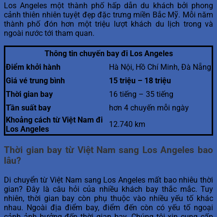
Los Angeles một thành phố hấp dẫn du khách bởi phong
cảnh thiên nhiên tuyệt đẹp đặc trưng miền Bắc Mỹ. Mỗi năm
thành phố đón hơn một triệu lượt khách du lịch trong và
ngoài nước tới tham quan.
Thông tin chuyến bay đi Los Angeles
Điểm khởi hành
Hà Nội, Hồ Chí Minh, Đà Nẵng
Giá vé trung bình
15 triệu – 18 triệu
Thời gian bay
16 tiếng – 35 tiếng
Tần suất bay
hơn 4 chuyến mỗi ngày
Khoảng cách từ Việt Nam đi
12.740 km
Los Angeles
Thời gian bay từ Việt Nam sang Los Angeles bao
lâu?
Di chuyển từ Việt Nam sang Los Angeles mất bao nhiêu thời
gian? Đây là câu hỏi của nhiều khách bay thắc mắc. Tuy
nhiên, thời gian bay còn phụ thuộc vào nhiều yếu tố khác
nhau. Ngoài địa điểm bay, điểm đến còn có yếu tố ngoại
cảnh ảnh hưởng đến thời gian bay. Chúng tôi xin cung cấp