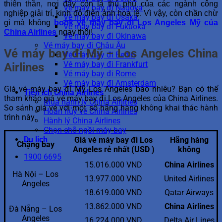
thiên thần, nơi đây còn là thủ phủ của các ngành công
Vé máy bay đi Nagoya
nghiệp giải trí, kinh đô điện ảnh hoa lệ. Vì vậy, còn chần chừ
Vé máy bay đi Osaka
gì mà không
book vé máy bay đi Los Angeles Mỹ của
Vé máy bay đi Fukuoka
China Airlines
ngay thôi!
Vé máy bay đi Okinawa
Vé máy bay đi Châu Âu
Vé máy bay đi Mỹ – Los Angeles China
Vé máy bay đi Berlin
Vé máy bay đi Frankfurt
Airlines
Vé máy bay đi Rome
Vé máy bay đi Amsterdam
Giá vé máy bay đi Mỹ Los Angeles bao nhiêu? Bạn có thể
Tiện ích China Airlines
tham khảo giá vé máy bay đi Los Angeles của China Airlines.
Mua hành lý China Airlines
So sánh giá vé với một số hãng hàng không khai thác hành
Hoàn hủy vé China Airlines
trình này.
Hành lý China Airlines
Chọn chỗ ngồi máy bay
Du lịch
Giá vé máy bay đi Los
Hãng hàng
Chặng bay
Angeles rẻ nhất (USD )
không
1900 6695
15.016.000 VND
China Airlines
Hà Nội – Los
13.977.000 VND
United Airlines
Angeles
18.619.000 VND
Qatar Airways
13.862.000 VND
China Airlines
Đà Nẵng – Los
Angeles
16.224.000 VND
Delta Air Lines