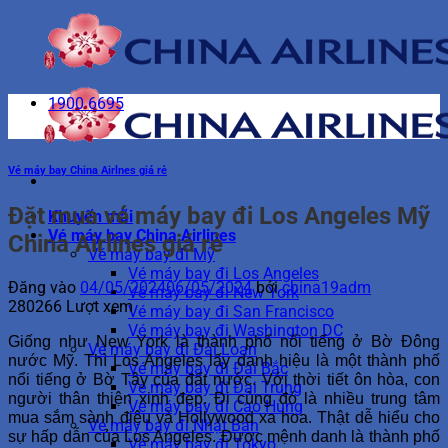
Bỏ
qua
nội
dung
1900 6695
Vé máy bay China Airlnes giá rẻ
Đặt mua vé máy bay đi Los Angeles Mỹ
Khuyến mãi
Vé máy bay China Airlines
China Airlines giá rẻ
Vé máy bay đi Mỹ
Vé máy bay đi Los Angeles
Đăng vào
04/05/2024
06/05/2024
bởi
china19adm
Vé máy bay đi New York
280266 Lượt xem
Vé máy bay đi San Francisco
Vé máy bay đi Washington DC
Giống như New York là thành phổ nổi tiếng ở Bờ Đông
Vé máy bay đi Đài Loan
nước Mỹ. Thì Los Angeles lấy danh hiệu là một thành phố
Vé máy bay đi Đài Bắc
nổi tiếng ở Bờ Tây của đất nước. Với thời tiết ôn hòa, con
Vé máy bay đi Đài Trung
người thân thiện xinh đẹp. Đi cùng đó là nhiều trung tâm
Vé máy bay đi Cao Hùng
mua sắm sành điệu và Hollywood xa hoa. Thật dễ hiểu cho
Vé máy bay đi Nhật Bản
sự hấp dẫn của Los Angeles. Được mệnh danh là thành phố
Vé máy bay đi Tokyo