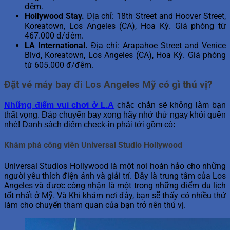
đêm.
Hollywood Stay.
Địa chỉ: 18th Street and Hoover Street,
Koreatown, Los Angeles (CA), Hoa Kỳ. Giá phòng từ
467.000 đ/đêm.
LA International.
Địa chỉ: Arapahoe Street and Venice
Blvd, Koreatown, Los Angeles (CA), Hoa Kỳ. Giá phòng
từ 605.000 đ/đêm.
Đặt vé máy bay đi Los Angeles Mỹ có gì thú vị?
Những điểm vui chơi ở L.A
chắc chắn sẽ không làm bạn
thất vọng. Đáp chuyến bay xong hãy nhớ thử ngay khỏi quên
nhé! Danh sách điểm check-in phải tới gồm có:
Khám phá công viên Universal Studio Hollywood
Universal Studios Hollywood là một nơi hoàn hảo cho những
người yêu thích điện ảnh và giải trí. Đây là trung tâm của Los
Angeles và được công nhận là một trong những điểm du lịch
tốt nhất ở Mỹ. Và Khi khám nơi đây, bạn sẽ thấy có nhiều thứ
làm cho chuyến tham quan của bạn trở nên thú vị.