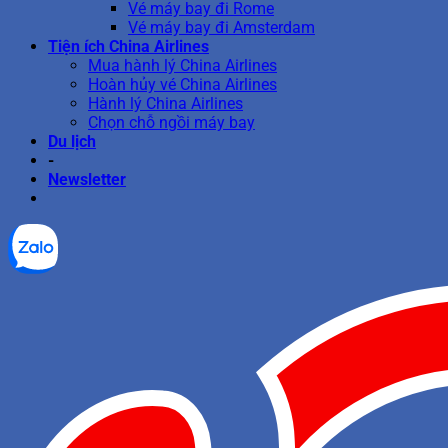
Vé máy bay đi Rome
Vé máy bay đi Amsterdam
Tiện ích China Airlines
Mua hành lý China Airlines
Hoàn hủy vé China Airlines
Hành lý China Airlines
Chọn chỗ ngồi máy bay
Du lịch
-
Newsletter