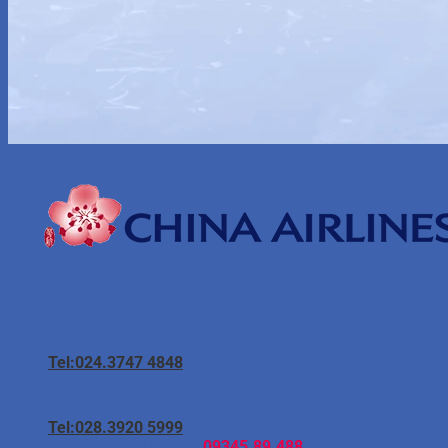
Hà Nội
95H Lý Nam Đế, phường Hoàn Kiếm, Hà Nội
8/16 Huỳnh Thúc Kháng, phường Giảng Võ, Hà Nội
Tel:024.3747 4848
Hồ Chí Minh
96 Tôn Thất Tùng, phường Bến Thành, Hồ Chí Minh
Tel:028.3920 5999
Hotline hỗ trợ (24/7):
09345.89.488