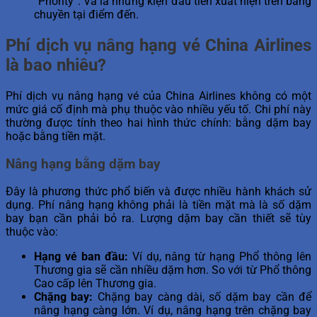
“Priority”. Và là những kiện đầu tiên xuất hiện trên băng
chuyền tại điểm đến.
Phí dịch vụ nâng hạng vé China Airlines
là bao nhiêu?
Phí dịch vụ nâng hạng vé của China Airlines không có một
mức giá cố định mà phụ thuộc vào nhiều yếu tố. Chi phí này
thường được tính theo hai hình thức chính: bằng dặm bay
hoặc bằng tiền mặt.
Nâng hạng bằng dặm bay
Đây là phương thức phổ biến và được nhiều hành khách sử
dụng. Phí nâng hạng không phải là tiền mặt mà là số dặm
bay bạn cần phải bỏ ra. Lượng dặm bay cần thiết sẽ tùy
thuộc vào:
Hạng vé ban đầu:
Ví dụ, nâng từ hạng Phổ thông lên
Thương gia sẽ cần nhiều dặm hơn. So với từ Phổ thông
Cao cấp lên Thương gia.
Chặng bay:
Chặng bay càng dài, số dặm bay cần để
nâng hạng càng lớn. Ví dụ, nâng hạng trên chặng bay