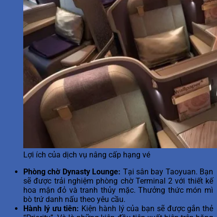
Lợi ích của dịch vụ nâng cấp hạng vé
Phòng chờ Dynasty Lounge:
Tại sân bay Taoyuan. Bạn
sẽ được trải nghiệm phòng chờ Terminal 2 với thiết kế
hoa mận đỏ và tranh thủy mặc. Thưởng thức món mì
bò trứ danh nấu theo yêu cầu.
Hành lý ưu tiên:
Kiện hành lý của bạn sẽ được gắn thẻ