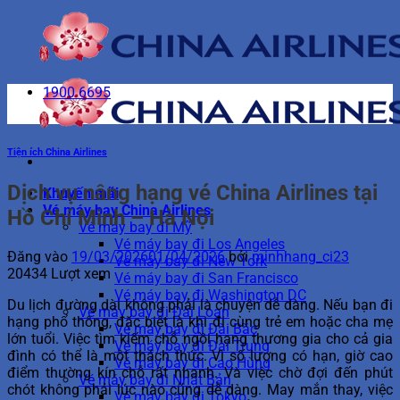
Bỏ
qua
nội
dung
1900 6695
Tiện ích China Airlines
Dịch vụ nâng hạng vé China Airlines tại
Khuyến mãi
Vé máy bay China Airlines
Hồ Chí Minh – Hà Nội
Vé máy bay đi Mỹ
Vé máy bay đi Los Angeles
Đăng vào
19/03/2026
01/04/2026
bởi
minhhang_ci23
Vé máy bay đi New York
20434 Lượt xem
Vé máy bay đi San Francisco
Vé máy bay đi Washington DC
Du lịch đường dài không phải là chuyện dễ dàng. Nếu bạn đi
Vé máy bay đi Đài Loan
hạng phổ thông, đặc biệt là khi đi cùng trẻ em hoặc cha mẹ
Vé máy bay đi Đài Bắc
lớn tuổi.
Việc tìm kiếm chỗ ngồi hạng thương gia cho cả gia
Vé máy bay đi Đài Trung
đình có thể là một thách thức. Vì số lượng có hạn, giờ cao
Vé máy bay đi Cao Hùng
điểm thường kín chỗ rất nhanh. Và việc chờ đợi đến phút
Vé máy bay đi Nhật Bản
chót không phải lúc nào cũng dễ dàng.
May mắn thay, việc
Vé máy bay đi Tokyo