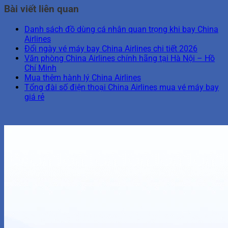
Bài viết liên quan
Danh sách đồ dùng cá nhân quan trọng khi bay China
Airlines
Đổi ngày vé máy bay China Airlines chi tiết 2026
Văn phòng China Airlines chính hãng tại Hà Nội – Hồ
Chí Minh
Mua thêm hành lý China Airlines
Tổng đài số điện thoại China Airlines mua vé máy bay
giá rẻ