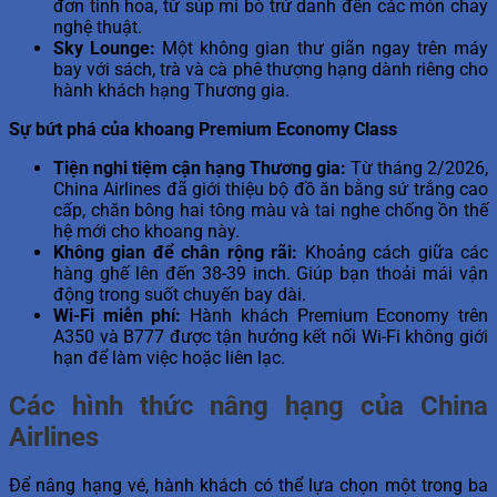
đơn tinh hoa, từ súp mì bò trứ danh đến các món chay
nghệ thuật.
Sky Lounge:
Một không gian thư giãn ngay trên máy
bay với sách, trà và cà phê thượng hạng dành riêng cho
hành khách hạng Thương gia.
Sự bứt phá của khoang Premium Economy Class
Tiện nghi tiệm cận hạng Thương gia:
Từ tháng 2/2026,
China Airlines đã giới thiệu bộ đồ ăn bằng sứ trắng cao
cấp, chăn bông hai tông màu và tai nghe chống ồn thế
hệ mới cho khoang này.
Không gian để chân rộng rãi:
Khoảng cách giữa các
hàng ghế lên đến 38-39 inch. Giúp bạn thoải mái vận
động trong suốt chuyến bay dài.
Wi-Fi miễn phí:
Hành khách Premium Economy trên
A350 và B777 được tận hưởng kết nối Wi-Fi không giới
hạn để làm việc hoặc liên lạc.
Các hình thức nâng hạng của China
Airlines
Để nâng hạng vé, hành khách có thể lựa chọn một trong ba