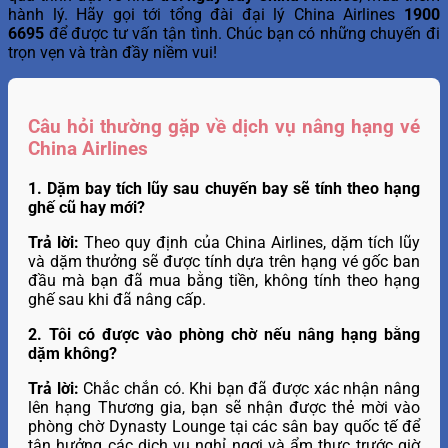
hành lý. Hãy gọi tới tổng đài đại lý China Airlines
1900
6695
để được tư vấn tận tình. Chúc bạn có những chuyến đi
trọn vẹn và tràn đầy niềm vui!
Câu hỏi thường gặp về dịch vụ nâng hạng vé
China Airlines
1. Dặm bay tích lũy sau chuyến bay sẽ tính theo hạng
ghế cũ hay mới?
Trả lời:
Theo quy định của China Airlines, dặm tích lũy
và dặm thưởng sẽ được tính dựa trên hạng vé gốc ban
đầu mà bạn đã mua bằng tiền, không tính theo hạng
ghế sau khi đã nâng cấp.
2. Tôi có được vào phòng chờ nếu nâng hạng bằng
dặm không?
Trả lời:
Chắc chắn có. Khi bạn đã được xác nhận nâng
lên hạng Thương gia, bạn sẽ nhận được thẻ mời vào
phòng chờ Dynasty Lounge tại các sân bay quốc tế để
tận hưởng các dịch vụ nghỉ ngơi và ẩm thực trước giờ