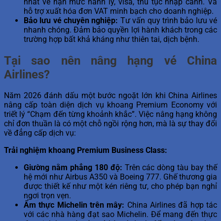
nhất về hạn mức hành lý, visa, thủ tục nhập cảnh. Và
hỗ trợ xuất hóa đơn VAT minh bạch cho doanh nghiệp.
Bảo lưu vé chuyên nghiệp:
Tư vấn quy trình bảo lưu vé
nhanh chóng. Đảm bảo quyền lợi hành khách trong các
trường hợp bất khả kháng như thiên tai, dịch bệnh.
Tại sao nên nâng hạng vé China
Airlines?
Năm 2026 đánh dấu một bước ngoặt lớn khi China Airlines
nâng cấp toàn diện dịch vụ khoang Premium Economy với
triết lý “Chạm đến từng khoảnh khắc”. Việc nâng hạng không
chỉ đơn thuần là có một chỗ ngồi rộng hơn, mà là sự thay đổi
về đẳng cấp dịch vụ:
Trải nghiệm khoang Premium Business Class:
Giường nằm phẳng 180 độ:
Trên các dòng tàu bay thế
hệ mới như Airbus A350 và Boeing 777. Ghế thương gia
được thiết kế như một kén riêng tư, cho phép bạn nghỉ
ngơi trọn vẹn.
Ẩm thực Michelin trên mây:
China Airlines đã hợp tác
với các nhà hàng đạt sao Michelin. Để mang đến thực