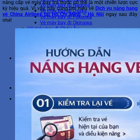
nâng cấp vé máy bay trả trước có thể là một chiến lược cực
Vé máy bay đi Nagoya
kỳ hiệu quả. Vì vậy, hãy cùng tìm hiểu về
Dịch vụ nâng hạng
Vé máy bay đi Osaka
vé China Airlines tại Hồ Chí Minh – Hà Nội
ngay sau đây
Vé máy bay đi Fukuoka
nhé!
Vé máy bay đi Okinawa
Vé máy bay đi Châu Âu
Vé máy bay đi Berlin
Vé máy bay đi Frankfurt
Vé máy bay đi Rome
Vé máy bay đi Amsterdam
Tiện ích China Airlines
Mua hành lý China Airlines
Hoàn hủy vé China Airlines
Hành lý China Airlines
Chọn chỗ ngồi máy bay
Du lịch
1900 6695