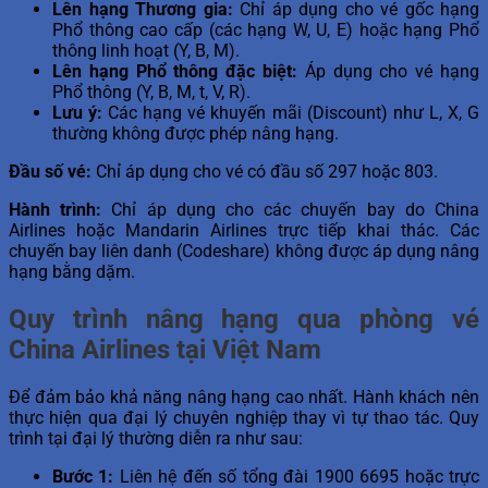
Lên hạng Thương gia:
Chỉ áp dụng cho vé gốc hạng
Phổ thông cao cấp (các hạng W, U, E) hoặc hạng Phổ
thông linh hoạt (Y, B, M).
Lên hạng Phổ thông đặc biệt:
Áp dụng cho vé hạng
Phổ thông (Y, B, M, t, V, R).
Lưu ý:
Các hạng vé khuyến mãi (Discount) như L, X, G
thường không được phép nâng hạng.
Đầu số vé:
Chỉ áp dụng cho vé có đầu số 297 hoặc 803.
Hành trình:
Chỉ áp dụng cho các chuyến bay do China
Airlines hoặc Mandarin Airlines trực tiếp khai thác. Các
chuyến bay liên danh (Codeshare) không được áp dụng nâng
hạng bằng dặm.
Quy trình nâng hạng qua phòng vé
China Airlines tại Việt Nam
Để đảm bảo khả năng nâng hạng cao nhất. Hành khách nên
thực hiện qua đại lý chuyên nghiệp thay vì tự thao tác. Quy
trình tại đại lý thường diễn ra như sau:
Bước 1:
Liên hệ đến số tổng đài 1900 6695 hoặc trực