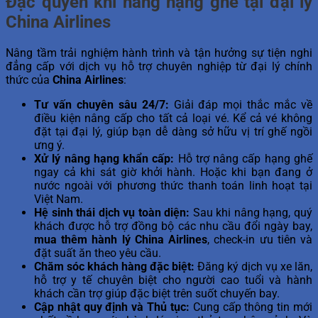
Đặc quyền khi nâng hạng ghế tại đại lý
China Airlines
Nâng tầm trải nghiệm hành trình và tận hưởng sự tiện nghi
đẳng cấp với dịch vụ hỗ trợ chuyên nghiệp từ đại lý chính
thức của
China Airlines
:
Tư vấn chuyên sâu 24/7:
Giải đáp mọi thắc mắc về
điều kiện nâng cấp cho tất cả loại vé. Kể cả vé không
đặt tại đại lý, giúp bạn dễ dàng sở hữu vị trí ghế ngồi
ưng ý.
Xử lý nâng hạng khẩn cấp:
Hỗ trợ nâng cấp hạng ghế
ngay cả khi sát giờ khởi hành. Hoặc khi bạn đang ở
nước ngoài với phương thức thanh toán linh hoạt tại
Việt Nam.
Hệ sinh thái dịch vụ toàn diện:
Sau khi nâng hạng, quý
khách được hỗ trợ đồng bộ các nhu cầu đổi ngày bay,
mua thêm hành lý China Airlines
, check-in ưu tiên và
đặt suất ăn theo yêu cầu.
Chăm sóc khách hàng đặc biệt:
Đăng ký dịch vụ xe lăn,
hỗ trợ y tế chuyên biệt cho người cao tuổi và hành
khách cần trợ giúp đặc biệt trên suốt chuyến bay.
Cập nhật quy định và Thủ tục:
Cung cấp thông tin mới