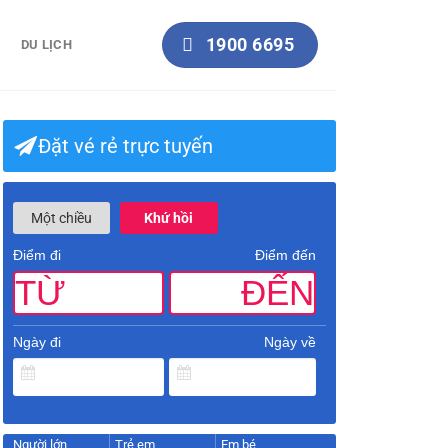
1900 6695
DU LỊCH
Đặt vé rẻ trực tuyến
Một chiều
Khứ hồi
Điểm đi
Điểm đến
TỪ
ĐẾN
Ngày đi
Ngày về
Người lớn
Trẻ em
Em bé