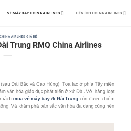
VÉ MÁY BAY CHINA AIRLINES
TIỆN ÍCH CHINA AIRLINES
CHINA AIRLNES GIÁ RẺ
Đài Trung RMQ China Airlines
n (sau Đài Bắc và Cao Hùng). Tọa lạc ở phía Tây miền
tâm văn hóa giáo dục phát triển ở xứ Đài. Với hàng loạt
ó khách
mua vé máy bay đi Đài Trung
còn được chiêm
mộng. Và khám phá bản sắc văn hóa đa dạng cùng nền