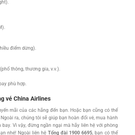
ght).
M).
nhiều điểm dừng).
hổ thông, thương gia, v.v.).
bay phù hợp.
g vé China Airlines
huyến mãi của các hãng đến bạn. Hoặc bạn cũng có thể
. Ngoài ra, chúng tôi sẽ giúp bạn hoàn đổi vé, mua hành
n bay. Vì vậy, đừng ngần ngại mà hãy liên hệ với phòng
ạn nhé! Ngoài liên hệ
Tổng đài 1900 6695
, bạn có thể