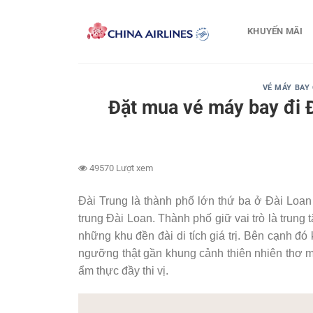
Bỏ
qua
KHUYẾN MÃI
nội
dung
VÉ MÁY BAY 
Đặt mua vé máy bay đi 
49570 Lượt xem
Đài Trung là thành phố lớn thứ ba ở Đài Loa
trung Đài Loan. Thành phố giữ vai trò là trung 
những khu đền đài di tích giá trị. Bên cạnh đ
ngưỡng thật gần khung cảnh thiên nhiên thơ 
ẩm thực đầy thi vị.