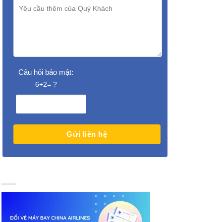
Câu hỏi bảo mật:
6+2= ?
ĐỔI VÉ MÁY BAY CHINA AIRLINES