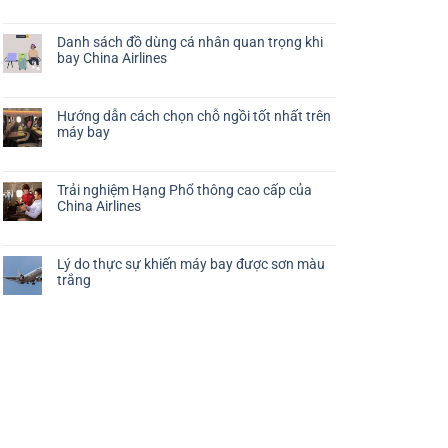
ở
Chức năng bình luận bị tắt
Hướng
dẫn
Danh sách đồ dùng cá nhân quan trọng khi
cách
bay China Airlines
đảm
ở
Chức năng bình luận bị tắt
bảo
Danh
chuyến
sách
bay
Hướng dẫn cách chọn chỗ ngồi tốt nhất trên
đồ
thoải
máy bay
dùng
mái
ở
Chức năng bình luận bị tắt
cá
cho
Hướng
nhân
trẻ
dẫn
quan
nhỏ
Trải nghiệm Hạng Phổ thông cao cấp của
cách
trọng
China Airlines
chọn
khi
ở
Chức năng bình luận bị tắt
chỗ
bay
Trải
ngồi
China
nghiệm
tốt
Airlines
Lý do thực sự khiến máy bay được sơn màu
Hạng
nhất
trắng
Phổ
trên
ở
Chức năng bình luận bị tắt
thông
máy
Lý
cao
bay
do
cấp
thực
của
sự
China
khiến
Airlines
máy
bay
được
sơn