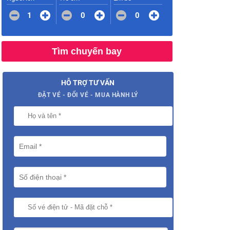
1
0
0
Tìm chuyến bay
HỖ TRỢ TƯ VẤN
ĐẶT VÉ - ĐỔI VÉ - MUA HÀNH LÝ