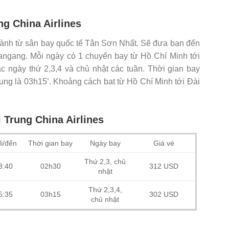
ng China Airlines
hành từ sân bay quốc tế Tân Sơn Nhất. Sẽ đưa bạn đến
ngang. Mỗi ngày có 1 chuyến bay từ Hồ Chí Minh tới
c ngày thứ 2,3,4 và chủ nhật các tuần. Thời gian bay
ung là 03h15’. Khoảng cách bat từ Hồ Chí Minh tới Đài
i Trung China Airlines
đi/đến
Thời gian bay
Ngày bay
Giá vé
Thứ 2,3, chủ
3:40
02h30
312 USD
nhật
Thứ 2,3,4,
5:35
03h15
302 USD
chủ nhật