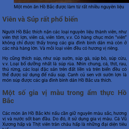
Một món ăn Hồ Bắc được làm từ rất nhiều nguyên liệu
Viên và Súp rất phổ biến
Người Hồ Bắc thích nặn các loại nguyên liệu thành viên, như
viên thịt lợn, viên cá, viên tôm, v.v. Có hàng chục món “viên”
không chỉ được thấy trong các gia đình bình dân mà còn ở
các nhà hàng lớn. Và mỗi loại viên đều có hương vị riêng.
Họ cũng thích súp, như súp sườn, súp gà, súp bò, súp cừu,
v.v. Loại bổ dưỡng nhất là súp rùa. Nhìn chung, cá, thịt, rau,
thú rừng, các loại đặc sản trên đất liền và trên biển đều có
thể được sử dụng để nấu súp. Canh củ sen với sườn lợn là
món súp được các gia đình bình dân Hồ Bắc ưa thích.
Một số gia vị màu trong ẩm thực Hồ
Bắc
Các món ăn Hồ Bắc khi nấu cần giữ nguyên màu sắc, hương
vị và nước sốt ban đầu. Do đó, ít sử dụng gia vị màu. Cá Vũ
Xương hấp và Thịt viên trân châu hấp là những đại diện tiêu