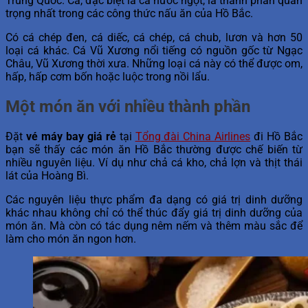
Trung Quốc. Cá, đặc biệt là cá nước ngọt, là thành phần quan
trọng nhất trong các công thức nấu ăn của Hồ Bắc.
Có cá chép đen, cá diếc, cá chép, cá chub, lươn và hơn 50
loại cá khác. Cá Vũ Xương nổi tiếng có nguồn gốc từ Ngạc
Châu, Vũ Xương thời xưa. Những loại cá này có thể được om,
hấp, hấp cơm bốn hoặc luộc trong nồi lẩu.
Một món ăn với nhiều thành phần
Đặt
vé máy bay giá rẻ
tại
Tổng đài China Airlines
đi Hồ Bắc
bạn sẽ thấy các món ăn Hồ Bắc thường được chế biến từ
nhiều nguyên liệu. Ví dụ như chả cá kho, chả lợn và thịt thái
lát của Hoàng Bì.
Các nguyên liệu thực phẩm đa dạng có giá trị dinh dưỡng
khác nhau không chỉ có thể thúc đẩy giá trị dinh dưỡng của
món ăn. Mà còn có tác dụng nêm nếm và thêm màu sắc để
làm cho món ăn ngon hơn.