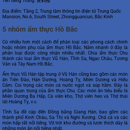
Tên tiếng Trung: 黄鹤楼
Địa điểm: Tầng 2, Trung tâm thông tin điện tử Trung Quốc
Mansion, No.6, South Street, Zhongguancun, Bắc Kinh
5 nhóm ẩm thực Hồ Bắc
Có nhiều hơn một cách để phân loại các phong cách chính
hoặc nhóm phụ của ẩm thực Hồ Bắc. Năm nhánh ở đây là
phân loại được công nhận nhiều nhất. Chia ẩm thực Chu
thành các loại ẩm thực Vũ Hán, Tĩnh Sa, Ngạc Châu, Tương
Vân và Tây Nam Hồ Bắc.
Ẩm thực Vũ Hán tập trung ở Vũ Hán cũng bao gồm các món
ăn Tiên Đào, Hán Dương, Hoàng Tỵ, Miên Dương và Hiếu
Cảm. Coi trọng các món cá nước ngọt và súp hầm. Đây là
phần quan trọng của ẩm thực Chu. Các món ăn tiêu biểu là
Miên Dương Ba Hấp, Cá viên kho, Thịt viên heo và Thịt thái
lát Hoàng Tỵ, v.v.
Tĩnh Sa đề cập đến Đồng bằng Giang Hán, bao gồm các
thành phố Kinh Châu, Sa Thị và Nghi Xương. Chả cá và các
món hấp rất nổi tiếng. Vịt trời kho đường và lươn thích dây là
những món ăn nổi tiếng nhất.