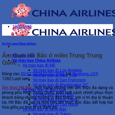
Bỏ
qua
nội
dung
1900 6695
Du lịch cùng China Airlines
Ẩm thực Hồ Bắc ở miền Trung Trung
Khuyến mãi
Vé máy bay China Airlines
Quốc
Vé máy bay đi Mỹ
Vé máy bay đi Los Angeles
Đăng vào
20/02/2026
23/02/2026
bởi
thugiang_ci25
Vé máy bay đi New York
1282 Lượt xem
Vé máy bay đi San Francisco
Vé máy bay đi Washington DC
Ẩm thực Hồ Bắc
, một trong những nền ẩm thực đa dạng và
Vé máy bay đi Đài Loan
phong phú nhất Trung Quốc, luôn biết cách chinh phục thực
Vé máy bay đi Đài Bắc
khách bằng những hương vị đặc trưng. Với vị trí địa lý thuận
Vé máy bay đi Đài Trung
lợi, Hồ Bắc đã tạo ra một nền ẩm thực độc đáo, kết hợp hài
Vé máy bay đi Cao Hùng
hòa giữa sự tinh tế và đậm đà.
Vé máy bay đi Nhật Bản
Vé máy bay đi Tokyo