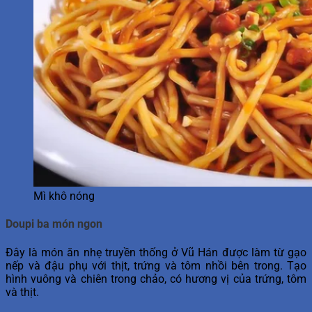
Mì khô nóng
Doupi ba món ngon
Đây là món ăn nhẹ truyền thống ở Vũ Hán được làm từ gạo
nếp và đậu phụ với thịt, trứng và tôm nhồi bên trong. Tạo
hình vuông và chiên trong chảo, có hương vị của trứng, tôm
và thịt.