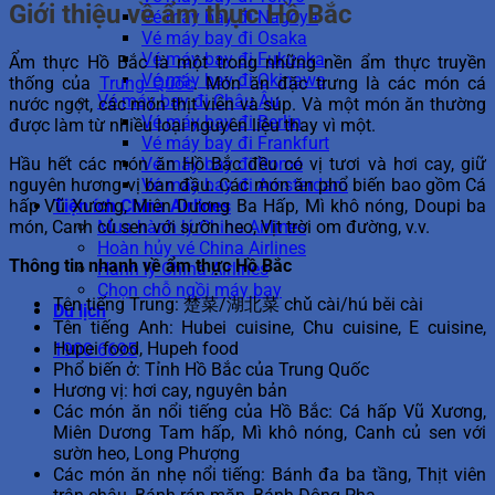
Giới thiệu về ẩm thực Hồ Bắc
Vé máy bay đi Nagoya
Vé máy bay đi Osaka
Vé máy bay đi Fukuoka
Ẩm thực Hồ Bắc là một trong những nền ẩm thực truyền
Vé máy bay đi Okinawa
thống của
Trung Quốc
. Món ăn đặc trưng là các món cá
Vé máy bay đi Châu Âu
nước ngọt, các món thịt viên và súp. Và một món ăn thường
Vé máy bay đi Berlin
được làm từ nhiều loại nguyên liệu thay vì một.
Vé máy bay đi Frankfurt
Hầu hết các món ăn Hồ Bắc đều có vị tươi và hơi cay, giữ
Vé máy bay đi Rome
nguyên hương vị ban đầu. Các món ăn phổ biến bao gồm Cá
Vé máy bay đi Amsterdam
hấp Vũ Xương, Miên Dương Ba Hấp, Mì khô nóng, Doupi ba
Tiện ích China Airlines
món, Canh củ sen với sườn heo, Vịt trời om đường, v.v.
Mua hành lý China Airlines
Hoàn hủy vé China Airlines
Thông tin nhanh về ẩm thực Hồ Bắc
Hành lý China Airlines
Chọn chỗ ngồi máy bay
Tên tiếng Trung: 楚菜/湖北菜 chǔ cài/hú běi cài
Du lịch
Tên tiếng Anh: Hubei cuisine, Chu cuisine, E cuisine,
Hupei food, Hupeh food
1900 6695
Phổ biến ở: Tỉnh Hồ Bắc của Trung Quốc
Hương vị: hơi cay, nguyên bản
Các món ăn nổi tiếng của Hồ Bắc: Cá hấp Vũ Xương,
Miên Dương Tam hấp, Mì khô nóng, Canh củ sen với
sườn heo, Long Phượng
Các món ăn nhẹ nổi tiếng: Bánh đa ba tầng, Thịt viên