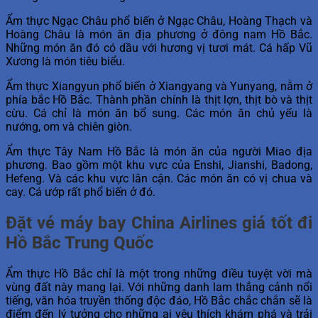
Ẩm thực Ngạc Châu phổ biến ở Ngạc Châu, Hoàng Thạch và
Hoàng Châu là món ăn địa phương ở đông nam Hồ Bắc.
Những món ăn đó có dầu với hương vị tươi mát. Cá hấp Vũ
Xương là món tiêu biểu.
Ẩm thực Xiangyun phổ biến ở Xiangyang và Yunyang, nằm ở
phía bắc Hồ Bắc. Thành phần chính là thịt lợn, thịt bò và thịt
cừu. Cá chỉ là món ăn bổ sung. Các món ăn chủ yếu là
nướng, om và chiên giòn.
Ẩm thực Tây Nam Hồ Bắc là món ăn của người Miao địa
phương. Bao gồm một khu vực của Enshi, Jianshi, Badong,
Hefeng. Và các khu vực lân cận. Các món ăn có vị chua và
cay. Cá ướp rất phổ biến ở đó.
Đặt vé máy bay China Airlines giá tốt đi
Hồ Bắc Trung Quốc
Ẩm thực Hồ Bắc chỉ là một trong những điều tuyệt vời mà
vùng đất này mang lại. Với những danh lam thắng cảnh nổi
tiếng, văn hóa truyền thống độc đáo, Hồ Bắc chắc chắn sẽ là
điểm đến lý tưởng cho những ai yêu thích khám phá và trải