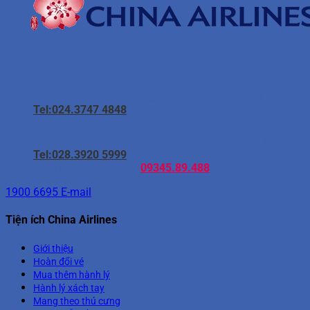
Hà Nội
95H Lý Nam Đế, phường Hoàn Kiếm, Hà Nội
8/16 Huỳnh Thúc Kháng, phường Giảng Võ, Hà Nội
Tel:024.3747 4848
Hồ Chí Minh
96 Tôn Thất Tùng, phường Bến Thành, Hồ Chí Minh
Tel:028.3920 5999
Hotline hỗ trợ (24/7):
09345.89.488
1900 6695
E-mail
Tiện ích China Airlines
Giới thiệu
Hoàn đổi vé
Mua thêm hành lý
Hành lý xách tay
Mang theo thú cưng