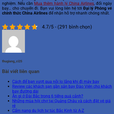
nghiệm. Nếu cần
Mua thêm hành lý China Airlines
, đổi ngày
bay… cho chuyến đi. Bạn vui lòng liên hệ tới
Đại lý Phòng vé
chính thức China Airlines
để nhận hỗ trợ nhanh chóng nhất.
4.7/5 - (291 bình chọn)
thugiang_ci25
Bài viết liên quan
Cách để bạn vượt qua nỗi lo lắng khi đi máy bay
Review các khách sạn gần sân bay Đào Viên cho khách
bay đường dài
Ăn gì ở Đài Bắc trong 6 tiếng quá cảnh?
Những mùa hội chợ tại Quảng Châu và cách đặt vé giá
rẻ
Cẩm nang du lịch tự túc Bắc Kinh từ A-Z