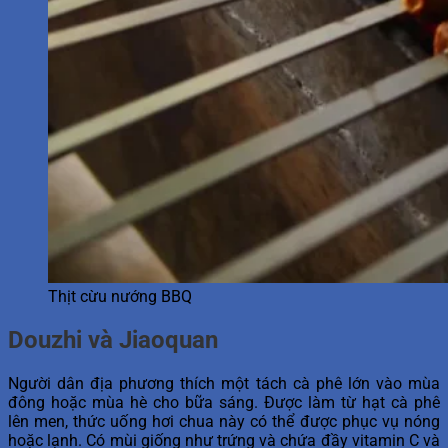
Thịt cừu nướng BBQ
Douzhi và Jiaoquan
Người dân địa phương thích một tách cà phê lớn vào mùa
đông hoặc mùa hè cho bữa sáng. Được làm từ hạt cà phê
lên men, thức uống hơi chua này có thể được phục vụ nóng
hoặc lạnh. Có mùi giống như trứng và chứa đầy vitamin C và