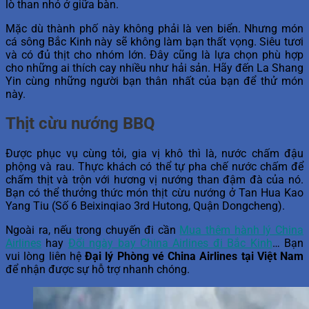
lò than nhỏ ở giữa bàn.
Mặc dù thành phố này không phải là ven biển. Nhưng món
cá sông Bắc Kinh này sẽ không làm bạn thất vọng. Siêu tươi
và có đủ thịt cho nhóm lớn. Đây cũng là lựa chọn phù hợp
cho những ai thích cay nhiều như hải sản. Hãy đến La Shang
Yin cùng những người bạn thân nhất của bạn để thử món
này.
Thịt cừu nướng BBQ
Được phục vụ cùng tỏi, gia vị khô thì là, nước chấm đậu
phộng và rau. Thực khách có thể tự pha chế nước chấm để
chấm thịt và trộn với hương vị nướng than đậm đà của nó.
Bạn có thể thưởng thức món thịt cừu nướng ở Tan Hua Kao
Yang Tiu (Số 6 Beixinqiao 3rd Hutong, Quận Dongcheng).
Ngoài ra, nếu trong chuyến đi cần
Mua thêm hành lý China
Airlines
hay
Đổi ngày bay China Airlines đi Bắc Kinh
… Bạn
vui lòng liên hệ
Đại lý Phòng vé China Airlines tại Việt Nam
để nhận được sự hỗ trợ nhanh chóng.