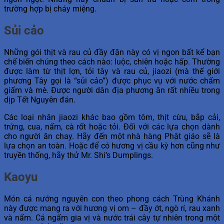
trường hợp bị cháy miệng.
Sủi cảo
Những gói thịt và rau củ đầy đặn này có vị ngon bất kể bạn
chế biến chúng theo cách nào: luộc, chiên hoặc hấp. Thường
được làm từ thịt lợn, tỏi tây và rau củ, jiaozi (mà thế giới
phương Tây gọi là “sủi cảo”) được phục vụ với nước chấm
giấm và mè. Được người dân địa phương ăn rất nhiều trong
dịp Tết Nguyên đán.
Các loại nhân jiaozi khác bao gồm tôm, thịt cừu, bắp cải,
trứng, cua, nấm, cà rốt hoặc tỏi. Đối với các lựa chọn dành
cho người ăn chay. Hãy đến một nhà hàng Phật giáo sẽ là
lựa chọn an toàn. Hoặc để có hương vị cầu kỳ hơn cũng như
truyền thống, hãy thử Mr. Shi’s Dumplings.
Kaoyu
Món cá nướng nguyên con theo phong cách Trùng Khánh
này được mang ra với hương vị om – đầy ớt, ngò rí, rau xanh
và nấm. Cá ngấm gia vị và nước trái cây tự nhiên trong một