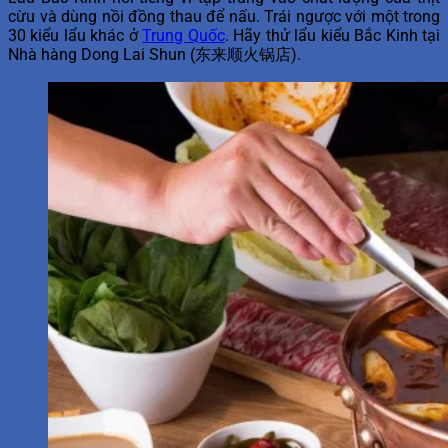
cừu và dùng nồi đồng thau để nấu. Trái ngược với một trong
30 kiểu lẩu khác ở
Trung Quốc
. Hãy thử lẩu kiểu Bắc Kinh tại
Nhà hàng Dong Lai Shun (东来顺火锅店).