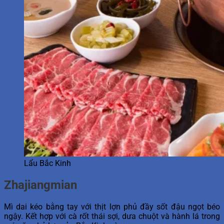
Lẩu Bắc Kinh
Zhajiangmian
Mì dai kéo bằng tay với thịt lợn phủ đầy sốt đậu ngọt béo
ngậy. Kết hợp với cà rốt thái sợi, dưa chuột và hành lá trong