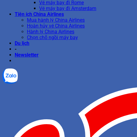
Vé máy bay đi Rome
Vé máy bay đi Amsterdam
Tiện ích China Airlines
Mua hành lý China Airlines
Hoàn hủy vé China Airlines
Hành lý China Airlines
Chọn chỗ ngồi máy bay
Du lịch
-
Newsletter