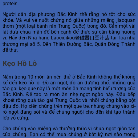
protein.
Người dân địa phương Bắc Kinh thề rằng nó tốt cho sức
khỏe. Và vui vẻ nuốt chửng nó giữa những miếng jiaoquan
thơm (một loại bánh rán Trung Quốc) trong đó. Cắn một vài
lát dưa chua mặn để bên cạnh để thực sự cân bằng hương
vị. Hãy đến Nhà hàng Laociqikou老磁器口豆汁店 tại Tòa nhà
thương mại số 5, Đền Thiên Đường Bắc, Quận Đông Thành
để thử.
Kẹo Hồ Lô
Nằm trong 10 món ăn nên thử ở Bắc Kinh không thể không
kể đến kẹo hồ lô. Đồ ăn ngọt, đồ ăn đường phố, những quả
táo gai kẹo que này là một món ăn mang tính biểu tượng của
Bắc Kinh. Để tạo ra món ăn nhẹ ngọt ngào này. Đầu bếp
khoét rỗng quả táo gai Trung Quốc và nhồi chúng bằng bột
đậu đỏ. Họ xiên chúng trên một que tre, nhúng chúng vào xi-
rô ngọt đang sôi và để chúng nguội cho đến khi tạo thành
lớp vỏ cứng.
Cho chúng vào miệng và thưởng thức vị chua ngọt giòn tan
của chúng. Bạn có thể mua chúng ở bất kỳ nơi nào trong