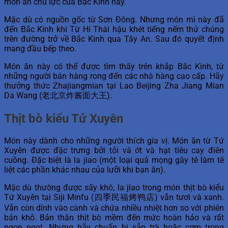
món ăn chủ lực của Bắc Kinh này.
Mặc dù có nguồn gốc từ Sơn Đông. Nhưng món mì này đã
đến Bắc Kinh khi Từ Hi Thái hậu khét tiếng nếm thử chúng
trên đường trở về Bắc Kinh qua Tây An. Sau đó quyết định
mang đầu bếp theo.
Món ăn này có thể được tìm thấy trên khắp Bắc Kinh, từ
những người bán hàng rong đến các nhà hàng cao cấp. Hãy
thưởng thức Zhajiangmian tại Lao Beijing Zha Jiang Mian
Da Wang (老北京炸酱面大王).
Thịt bò kiểu Tứ Xuyên
Món này dành cho những người thích gia vị. Món ăn từ Tứ
Xuyên được đặc trưng bởi tỏi và ớt và hạt tiêu cay điên
cuồng. Đặc biệt là la jiao (một loại quả mọng gây tê làm tê
liệt các phần khác nhau của lưỡi khi bạn ăn).
Mặc dù thường được sấy khô, la jiao trong món thịt bò kiểu
Tứ Xuyên tại Siji Minfu (四季民福烤鸭店) vẫn tươi và xanh.
Vẫn còn dính vào cành và chứa nhiều nhiệt hơn so với phiên
bản khô. Bản thân thịt bò mềm đến mức hoàn hảo và rất
ngon ngọt. Nhưng hãy chuẩn bị sẵn trà hoặc cơm trong