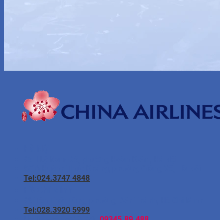
Hà Nội
95H Lý Nam Đế, phường Hoàn Kiếm, Hà Nội
8/16 Huỳnh Thúc Kháng, phường Giảng Võ, Hà Nội
Tel:024.3747 4848
Hồ Chí Minh
96 Tôn Thất Tùng, phường Bến Thành, Hồ Chí Minh
Tel:028.3920 5999
Hotline hỗ trợ (24/7):
09345.89.488