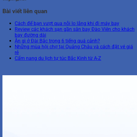
Bài viết liên quan
Cách để bạn vượt qua nỗi lo lắng khi đi máy bay
Review các khách sạn gần sân bay Đào Viên cho khách
bay đường dài
Ăn gì ở Đài Bắc trong 6 tiếng quá cảnh?
Những mùa hội chợ tại Quảng Châu và cách đặt vé giá
rẻ
Cẩm nang du lịch tự túc Bắc Kinh từ A-Z