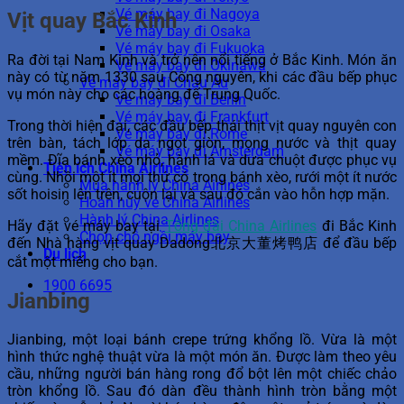
Vé máy bay đi Nagoya
Vịt quay Bắc Kinh
Vé máy bay đi Osaka
Vé máy bay đi Fukuoka
Ra đời tại Nam Kinh và trở nên nổi tiếng ở Bắc Kinh. Món ăn
Vé máy bay đi Okinawa
này có từ năm 1330 sau Công nguyên, khi các đầu bếp phục
Vé máy bay đi Châu Âu
vụ món này cho các hoàng đế Trung Quốc.
Vé máy bay đi Berlin
Vé máy bay đi Frankfurt
Trong thời hiện đại, các đầu bếp thái thịt vịt quay nguyên con
Vé máy bay đi Rome
trên bàn, tách lớp da ngọt giòn, mọng nước và thịt quay
Vé máy bay đi Amsterdam
mềm. Đĩa bánh xèo nhỏ, hành lá và dưa chuột được phục vụ
Tiện ích China Airlines
cùng. Nhồi một ít mọi thứ có trong bánh xèo, rưới một ít nước
Mua hành lý China Airlines
sốt hoisin lên trên, cuộn lại và sau đó cắn vào hỗn hợp mặn.
Hoàn hủy vé China Airlines
Hành lý China Airlines
Hãy đặt vé máy bay tại
Tổng đài China Airlines
đi Bắc Kinh
Chọn chỗ ngồi máy bay
đến Nhà hàng vịt quay Dadong北京大董烤鸭店 để đầu bếp
Du lịch
cắt một miếng cho bạn.
1900 6695
Jianbing
Jianbing, một loại bánh crepe trứng khổng lồ. Vừa là một
hình thức nghệ thuật vừa là một món ăn. Được làm theo yêu
cầu, những người bán hàng rong đổ bột lên một chiếc chảo
tròn khổng lồ. Sau đó dàn đều thành hình tròn bằng một