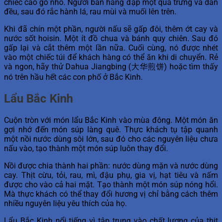
chiếc cào gỗ nhỏ. Người bán hàng đập một quả trứng và dàn
đều, sau đó rắc hành lá, rau mùi và muối lên trên.
Khi đã chín một phần, người nấu sẽ gấp đôi, thêm ớt cay và
nước sốt hoisin. Một ít đồ chua và bánh quy chiên. Sau đó
gấp lại và cắt thêm một lần nữa. Cuối cùng, nó được nhét
vào một chiếc túi để khách hàng có thể ăn khi di chuyển. Rẻ
và ngon, hãy thử Dahua Jiangbing (大华煎饼) hoặc tìm thấy
nó trên hầu hết các con phố ở Bắc Kinh.
Lẩu Bắc Kinh
Cuộn tròn với món lẩu Bắc Kinh vào mùa đông. Một món ăn
gợi nhớ đến món súp làng quê. Thực khách tụ tập quanh
một nồi nước dùng sôi lớn, sau đó cho các nguyên liệu chưa
nấu vào, tạo thành một món súp luôn thay đổi.
Nồi được chia thành hai phần: nước dùng mặn và nước dùng
cay. Thịt cừu, tỏi, rau, mì, đậu phụ, gia vị, hạt tiêu và nấm
được cho vào cả hai mặt. Tạo thành một món súp nóng hổi.
Mà thực khách có thể thay đổi hương vị chỉ bằng cách thêm
nhiều nguyên liệu yêu thích của họ.
Lẩu Bắc Kinh nổi tiếng vì tập trung vào chất lượng của thịt