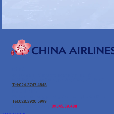
Hà Nội
95H Lý Nam Đế, phường Hoàn Kiếm, Hà Nội
8/16 Huỳnh Thúc Kháng, phường Giảng Võ, Hà Nội
Tel:024.3747 4848
Hồ Chí Minh
96 Tôn Thất Tùng, phường Bến Thành, Hồ Chí Minh
Tel:028.3920 5999
Hotline hỗ trợ (24/7):
09345.89.488