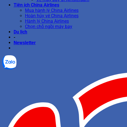
Tiện ích China Airlines
Mua hành lý China Airlines
Hoàn hủy vé China Airlines
Hành lý China Airlines
Chọn chỗ ngồi máy bay
Du lịch
-
Newsletter