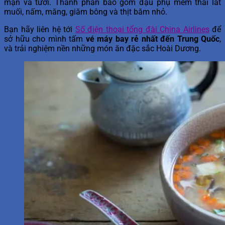
mặn và tươi. Thành phần bao gồm đậu phụ mềm thái lát
muối, nấm, măng, giăm bông và thịt băm nhỏ.
Bạn hãy liên hệ tới
Số điện thoại tổng đài China Airlines
để
sở hữu cho mình tấm
vé máy bay rẻ nhất đến Trung Quốc
,
và trải nghiệm nền những món ăn đặc sắc Hoài Dương.