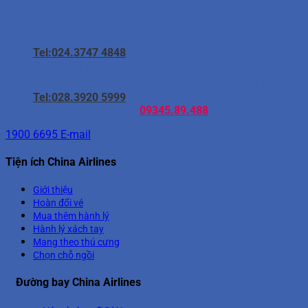
Hà Nội
95H Lý Nam Đế, phường Hoàn Kiếm, Hà Nội
8/16 Huỳnh Thúc Kháng, phường Giảng Võ, Hà Nội
Tel:024.3747 4848
Hồ Chí Minh
96 Tôn Thất Tùng, phường Bến Thành, Hồ Chí Minh
Tel:028.3920 5999
Hotline hỗ trợ (24/7):
09345.89.488
1900 6695
E-mail
Tiện ích China Airlines
Giới thiệu
Hoàn đổi vé
Mua thêm hành lý
Hành lý xách tay
Mang theo thú cưng
Chọn chỗ ngồi
Đường bay China Airlines