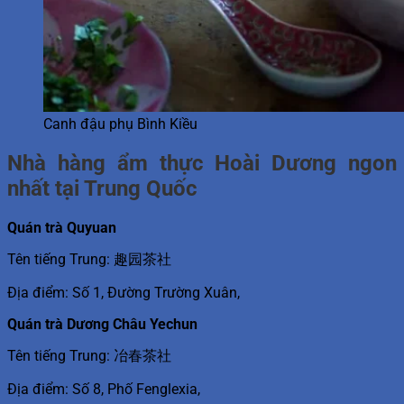
Canh đậu phụ Bình Kiều
Nhà hàng ẩm thực Hoài Dương ngon
nhất tại Trung Quốc
Quán trà Quyuan
Tên tiếng Trung: 趣园茶社
Địa điểm: Số 1, Đường Trường Xuân,
Quán trà Dương Châu Yechun
Tên tiếng Trung: 冶春茶社
Địa điểm: Số 8, Phố Fenglexia,