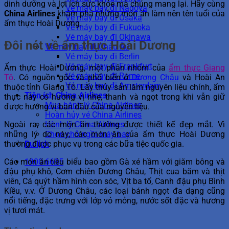
dinh dưỡng và lợi ích sức khỏe mà chúng mang lại. Hãy cùng
Vé máy bay đi Nagoya
China Airlines
khám phá những món ăn làm nên tên tuổi của
Vé máy bay đi Osaka
ẩm thực Hoài Dương.
Vé máy bay đi Fukuoka
Vé máy bay đi Okinawa
Đôi nét về ẩm thực Hoài Dương
Vé máy bay đi Châu Âu
Vé máy bay đi Berlin
Vé máy bay đi Frankfurt
Ẩm thực Hoài Dương, một phân nhóm của
ẩm thực Giang
Vé máy bay đi Rome
Tô
. Có nguồn gốc và phổ biến ở
Dương Châu
và Hoài An
Vé máy bay đi Amsterdam
thuộc tỉnh Giang Tô. Lấy thủy sản làm nguyên liệu chính, ẩm
Tiện ích China Airlines
thực này có hương vị nhẹ, thanh và ngọt trong khi vẫn giữ
Mua hành lý China Airlines
được hương vị ban đầu của nguyên liệu.
Hoàn hủy vé China Airlines
Ngoài ra, các món ăn thường được thiết kế đẹp mắt. Vì
Hành lý China Airlines
những lý do này, các món ăn của ẩm thực Hoài Dương
Chọn chỗ ngồi máy bay
thường được phục vụ trong các bữa tiệc quốc gia.
Du lịch
Các món ăn tiêu biểu bao gồm Gà xé hầm với giăm bông và
1900 6695
đậu phụ khô, Cơm chiên Dương Châu, Thịt cua băm và thịt
viên, Cá quýt hầm hình con sóc, Vịt ba tổ, Canh đậu phụ Bình
Kiều, v.v. Ở Dương Châu, các loại bánh ngọt đa dạng cũng
nổi tiếng, đặc trưng với lớp vỏ mỏng, nước sốt đặc và hương
vị tươi mát.