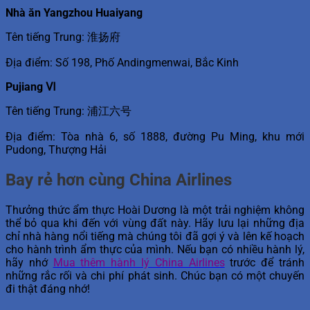
Nhà ăn Yangzhou Huaiyang
Tên tiếng Trung: 淮扬府
Địa điểm: Số 198, Phố Andingmenwai, Bắc Kinh
Pujiang Ⅵ
Tên tiếng Trung: 浦江六号
Địa điểm: Tòa nhà 6, số 1888, đường Pu Ming, khu mới
Pudong, Thượng Hải
Bay rẻ hơn cùng China Airlines
Thưởng thức ẩm thực Hoài Dương là một trải nghiệm không
thể bỏ qua khi đến với vùng đất này. Hãy lưu lại những địa
chỉ nhà hàng nổi tiếng mà chúng tôi đã gợi ý và lên kế hoạch
cho hành trình ẩm thực của mình. Nếu bạn có nhiều hành lý,
hãy nhớ
Mua thêm hành lý China Airlines
trước để tránh
những rắc rối và chi phí phát sinh. Chúc bạn có một chuyến
đi thật đáng nhớ!