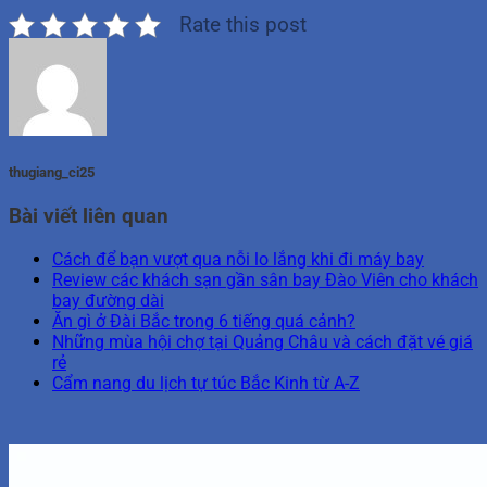
Rate this post
thugiang_ci25
Bài viết liên quan
Cách để bạn vượt qua nỗi lo lắng khi đi máy bay
Review các khách sạn gần sân bay Đào Viên cho khách
bay đường dài
Ăn gì ở Đài Bắc trong 6 tiếng quá cảnh?
Những mùa hội chợ tại Quảng Châu và cách đặt vé giá
rẻ
Cẩm nang du lịch tự túc Bắc Kinh từ A-Z