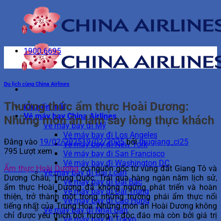
Bỏ
qua
nội
dung
1900 6695
Du lịch cùng China Airlines
Thưởng thức ẩm thực Hoài Dương:
Khuyến mãi
Vé máy bay China Airlines
Những món ăn làm say lòng thực khách
Vé máy bay đi Mỹ
Vé máy bay đi Los Angeles
Đăng vào
19/02/2025
19/02/2025
bởi
thugiang_ci25
Vé máy bay đi New York
795 Lượt xem
Vé máy bay đi San Francisco
Vé máy bay đi Washington DC
Ẩm thực Hoài Dương
có nguồn gốc từ vùng đất Giang Tô và
Vé máy bay đi Đài Loan
Dương Châu, Trung Quốc. Trải qua hàng ngàn năm lịch sử,
Vé máy bay đi Đài Bắc
ẩm thực Hoài Dương đã không ngừng phát triển và hoàn
Vé máy bay đi Đài Trung
thiện, trở thành một trong những trường phái ẩm thực nổi
Vé máy bay đi Cao Hùng
tiếng nhất của Trung Hoa. Những món ăn Hoài Dương không
Vé máy bay đi Nhật Bản
chỉ được yêu thích bởi hương vị độc đáo mà còn bởi giá trị
Vé máy bay đi Tokyo