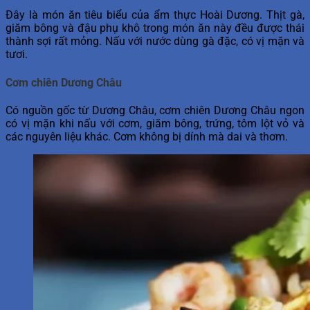
Đây là món ăn tiêu biểu của ẩm thực Hoài Dương. Thịt gà,
giăm bông và đậu phụ khô trong món ăn này đều được thái
thành sợi rất mỏng. Nấu với nước dùng gà đặc, có vị mặn và
tươi.
Cơm chiên Dương Châu
Có nguồn gốc từ Dương Châu, cơm chiên Dương Châu ngon
có vị mặn khi nấu với cơm, giăm bông, trứng, tôm lột vỏ và
các nguyên liệu khác. Cơm không bị dính mà dai và thơm.