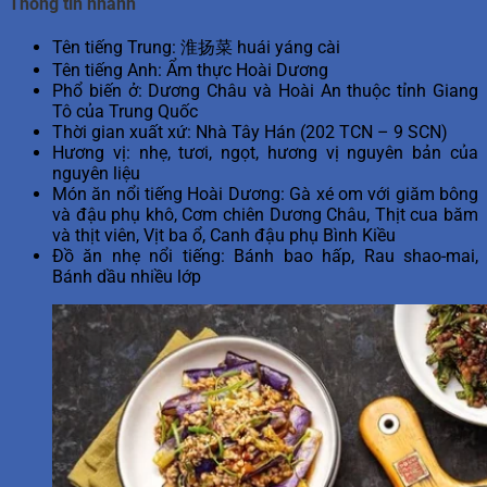
Thông tin nhanh
Tên tiếng Trung: 淮扬菜 huái yáng cài
Tên tiếng Anh: Ẩm thực Hoài Dương
Phổ biến ở: Dương Châu và Hoài An thuộc tỉnh Giang
Tô của Trung Quốc
Thời gian xuất xứ: Nhà Tây Hán (202 TCN – 9 SCN)
Hương vị: nhẹ, tươi, ngọt, hương vị nguyên bản của
nguyên liệu
Món ăn nổi tiếng Hoài Dương: Gà xé om với giăm bông
và đậu phụ khô, Cơm chiên Dương Châu, Thịt cua băm
và thịt viên, Vịt ba ổ, Canh đậu phụ Bình Kiều
Đồ ăn nhẹ nổi tiếng: Bánh bao hấp, Rau shao-mai,
Bánh dầu nhiều lớp