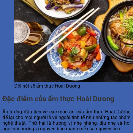
Đôi nét về ẩm thực Hoài Dương
Đặc điểm của ẩm thực Hoài Dương
Ấn tượng đầu tiên về các món ăn của ẩm thực Hoài Dương
để lại cho mọi người là vẻ ngoài tinh tế như những tác phẩm
nghệ thuật. Thứ hai là hương vị nhẹ nhàng, dịu nhẹ và hơi
ngọt với hương vị nguyên bản mạnh mẽ của nguyên liệu.