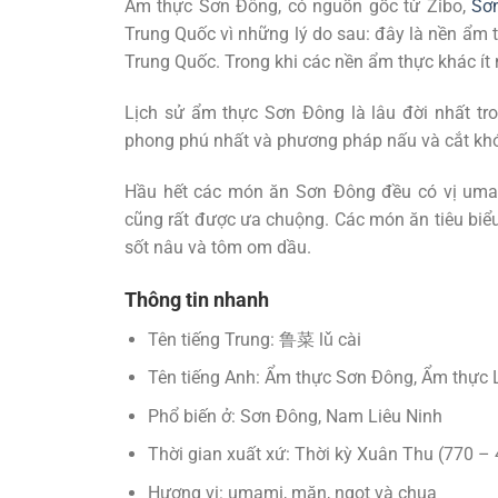
Ẩm thực Sơn Đông, có nguồn gốc từ Zibo,
Sơ
Trung Quốc vì những lý do sau: đây là nền ẩm 
Trung Quốc. Trong khi các nền ẩm thực khác ít
Lịch sử ẩm thực Sơn Đông là lâu đời nhất tr
phong phú nhất và phương pháp nấu và cắt khó
Hầu hết các món ăn Sơn Đông đều có vị uma
cũng rất được ưa chuộng. Các món ăn tiêu biể
sốt nâu và tôm om dầu.
Thông tin nhanh
Tên tiếng Trung: 鲁菜 lǔ cài
Tên tiếng Anh: Ẩm thực Sơn Đông, Ẩm thực 
Phổ biến ở: Sơn Đông, Nam Liêu Ninh
Thời gian xuất xứ: Thời kỳ Xuân Thu (770 –
Hương vị: umami, mặn, ngọt và chua