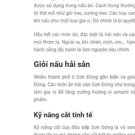
được sử dụng trong nấu ăn. Canh trong thường 
từ thịt mỡ như giò heo, xương heo. Các loại c
khi nấu như một loại gia vị. Đó chính là bí qu
Hầu hết các món ăn, đặc biệt là hải sản và các
mùi thơm lạ. Ngoài ra, khi chiên, ninh, om,… hà
hành cũng lấy hành lá làm nguyên liệu chính.
Giỏi nấu hải sản
Nhiều thành phố ở Sơn Đông gần biển và giàu
Đông. Các món ăn hải sản Sơn Đông chú trọng 
làm gia vị để tăng cường hương vị umami và 
phẩm.
Kỹ năng cắt tinh tế
Kỹ năng cắt của đầu bếp Sơn Đông là vô son
được lấy ra mà không cần cắt bất kỳ miếng nào