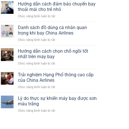
Hướng dẫn cách đảm bảo chuyến bay
thoải mái cho trẻ nhỏ
ở
Chức năng bình luận bị tắt
Hướng
dẫn
Danh sách đồ dùng cá nhân quan
cách
trọng khi bay China Airlines
đảm
ở
Chức năng bình luận bị tắt
bảo
Danh
chuyến
sách
Hướng dẫn cách chọn chỗ ngồi tốt
bay
đồ
thoải
nhất trên máy bay
dùng
mái
ở
Chức năng bình luận bị tắt
cá
cho
Hướng
nhân
trẻ
dẫn
Trải nghiệm Hạng Phổ thông cao cấp
quan
nhỏ
cách
trọng
của China Airlines
chọn
khi
ở
Chức năng bình luận bị tắt
chỗ
bay
Trải
ngồi
China
nghiệm
Lý do thực sự khiến máy bay được sơn
tốt
Airlines
Hạng
nhất
màu trắng
Phổ
trên
ở
Chức năng bình luận bị tắt
thông
máy
Lý
cao
bay
do
cấp
thực
của