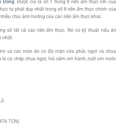
n Đông
. Được coi là số 1 trong 8 nền ẩm thực lớn của
thực tự phát duy nhất trong số 8 nền ẩm thực chính của
 nhiều chịu ảnh hưởng của các nền ẩm thực khác.
ong số tất cả các nền ẩm thực. Nó có kỹ thuật nấu ăn
 nhất.
mi và các món ăn có độ mặn vừa phải, ngọt và chua
u là cá chép chua ngọt, hải sâm om hành, ruột om nước
Lỗ
 476 TCN)